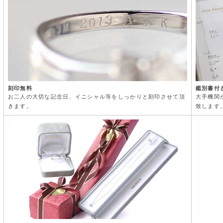
刻印無料
鑑別書付
お二人の大切な記念日、イニシャル等をしっかりと刻印させて頂
大手機関
きます。
致します