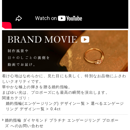
着け心地はなめらかに、見た目にも美しく、特別なお品物にふさわ
しいクオリティです。
華やかな極上の輝きを贈る婚約指輪。
まばゆい光は、プロポーズにも最高の瞬間を演出します。
関連カテゴリ：
婚約指輪(エンゲージリング) デザイン一覧
>
選べるエンゲージ
リング デザイン一覧
>
0.4ct
婚約指輪 ダイヤモンド プラチナ エンゲージリング プロポー
ズ へのお問い合わせ