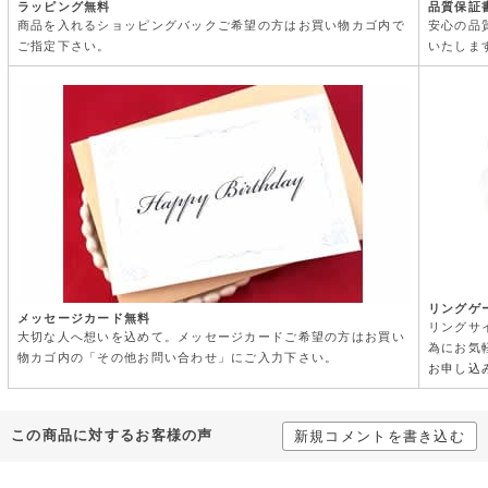
ラッピング無料
品質保証
商品を入れるショッピングバックご希望の方はお買い物カゴ内で
安心の品
ご指定下さい。
いたしま
リングゲ
メッセージカード無料
リングサ
大切な人へ想いを込めて。メッセージカードご希望の方はお買い
為にお気
物カゴ内の「その他お問い合わせ」にご入力下さい。
お申し込
この商品に対するお客様の声
新規コメントを書き込む