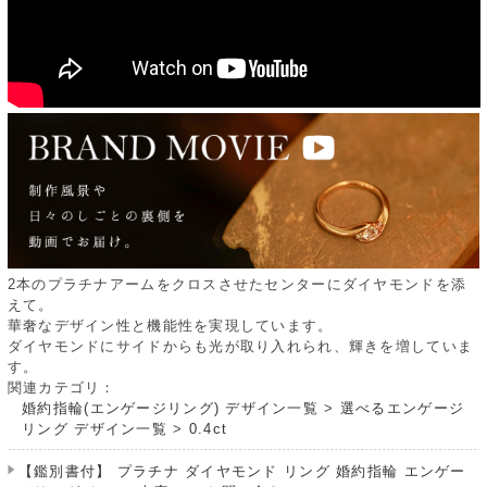
2本のプラチナアームをクロスさせたセンターにダイヤモンドを添
えて。
華奢なデザイン性と機能性を実現しています。
ダイヤモンドにサイドからも光が取り入れられ、輝きを増していま
す。
関連カテゴリ：
婚約指輪(エンゲージリング) デザイン一覧
>
選べるエンゲージ
リング デザイン一覧
>
0.4ct
【鑑別書付】 プラチナ ダイヤモンド リング 婚約指輪 エンゲー