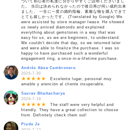
ついて初心者の私達に分かりやすくご説明くださいまし
た。 当日は決められなかったので後日再び伺い成約出来
ました。 一生に一度の婚約指輪、素敵な物を購入できて
とても嬉しかったです。 (Translated by Google) We
were assisted by store manager Iwase. He showed
us newly arrived diamonds and explained
everything about gemstones in a way that was
easy for us, as we are beginners, to understand.
We couldn't decide that day, so we returned later
and were able to finalize the purchase. I was so
happy to have purchased such a wonderful
engagement ring, a once-in-a-lifetime purchase.
Andrés Abea Cambronero
2026-7-30
★
★
★
★
★
Excelente lugar, personal muy
amable y atención al cliente insuperable.
Saurav Bhattacharya
2026-7-19
★
★
★
★
★
The staff were very helpful and
friendly. They have a great collection to choose
from. Definitely check them out!
Piude Je
2026-7-12