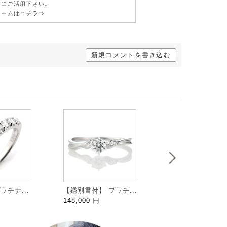
軽にご活用下さい。
ォームはコチラ⇒
新規コメントを書き込む
ラチナ...
【鑑別書付】 プラチ...
HALFMOON ハ...
148,000
円
109,000
円