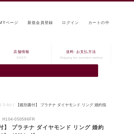
MYページ
新規会員登録
ログイン
カートの中
店舗情報
送料･お支払方法
SHOP
Shipping fee･panment method
0.4ct
【鑑別書付】 プラチナ ダイヤモンド リング 婚約指
：
H104-050596FR
付】 プラチナ ダイヤモンド リング 婚約