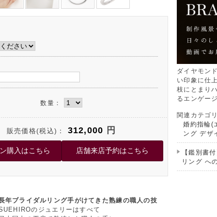
ダイヤモン
い印象に仕
枝にとまり
るエンゲー
数量：
関連カテゴ
婚約指輪(
312,000
円
販売価格(税込)：
ング デザ
【鑑別書付
リング へ
長年ブライダルリング手がけてきた熟練の職人の技
SUEHIROのジュエリーはすべて