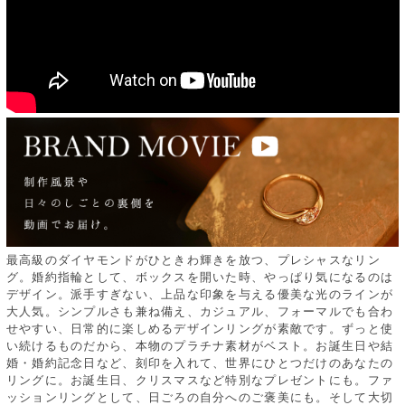
最高級のダイヤモンドがひときわ輝きを放つ、プレシャスなリン
グ。婚約指輪として、ボックスを開いた時、やっぱり気になるのは
デザイン。派手すぎない、上品な印象を与える優美な光のラインが
大人気。シンプルさも兼ね備え、カジュアル、フォーマルでも合わ
せやすい、日常的に楽しめるデザインリングが素敵です。ずっと使
い続けるものだから、本物のプラチナ素材がベスト。お誕生日や結
婚・婚約記念日など、刻印を入れて、世界にひとつだけのあなたの
リングに。お誕生日、クリスマスなど特別なプレゼントにも。ファ
ッションリングとして、日ごろの自分へのご褒美にも。そして大切