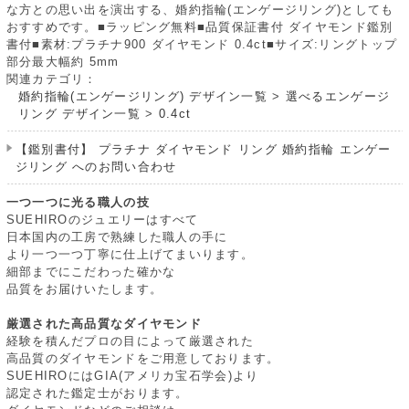
な方との思い出を演出する、婚約指輪(エンゲージリング)としても
おすすめです。■ラッピング無料■品質保証書付 ダイヤモンド鑑別
書付■素材:プラチナ900 ダイヤモンド 0.4ct■サイズ:リングトップ
部分最大幅約 5mm
関連カテゴリ：
婚約指輪(エンゲージリング) デザイン一覧
>
選べるエンゲージ
リング デザイン一覧
>
0.4ct
【鑑別書付】 プラチナ ダイヤモンド リング 婚約指輪 エンゲー
ジリング へのお問い合わせ
一つ一つに光る職人の技
SUEHIROのジュエリーはすべて
日本国内の工房で熟練した職人の手に
より一つ一つ丁寧に仕上げてまいります。
細部までにこだわった確かな
品質をお届けいたします。
厳選された高品質なダイヤモンド
経験を積んだプロの目によって厳選された
高品質のダイヤモンドをご用意しております。
SUEHIROにはGIA(アメリカ宝石学会)より
認定された鑑定士がおります。