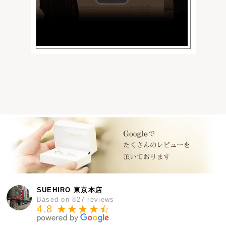
SUEHIRO 東京本店
Based on 827 reviews
4.8 ★★★★
★
☆