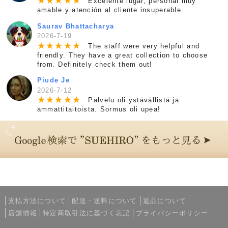
★
★
★
★
★
Excelente lugar, personal muy
amable y atención al cliente insuperable.
Saurav Bhattacharya
2026-7-19
★
★
★
★
★
The staff were very helpful and
friendly. They have a great collection to choose
from. Definitely check them out!
Piude Je
2026-7-12
★
★
★
★
★
Palvelu oli ystävällistä ja
ammattitaitoista. Sormus oli upea!
支払方法について
配送・送料について
返品について
店舗情報
特定商取引法に基づく表記
プライバシーポリシー