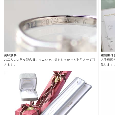
刻印無料
鑑別書付
お二人の大切な記念日、イニシャル等をしっかりと刻印させて頂
大手機関
きます。
致します