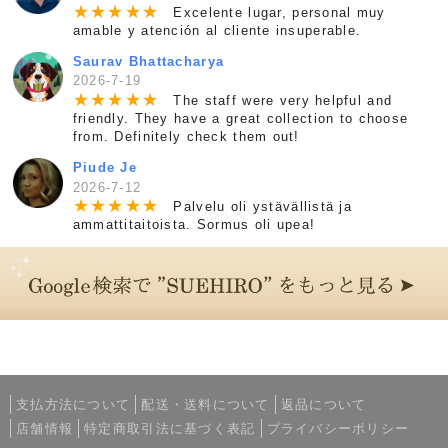
★
★
★
★
★
Excelente lugar, personal muy
amable y atención al cliente insuperable.
Saurav Bhattacharya
2026-7-19
★
★
★
★
★
The staff were very helpful and
friendly. They have a great collection to choose
from. Definitely check them out!
Piude Je
2026-7-12
★
★
★
★
★
Palvelu oli ystävällistä ja
ammattitaitoista. Sormus oli upea!
支払方法について
配送・送料について
返品について
店舗情報
特定商取引法に基づく表記
プライバシーポリシー