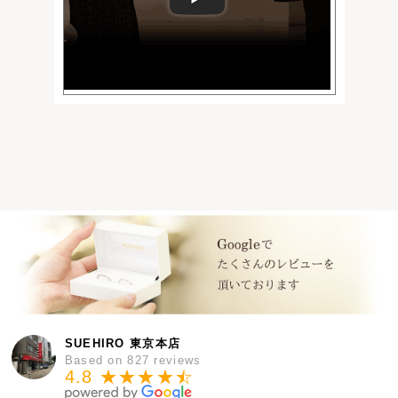
SUEHIRO 東京本店
Based on 827 reviews
4.8 ★★★★
★
☆