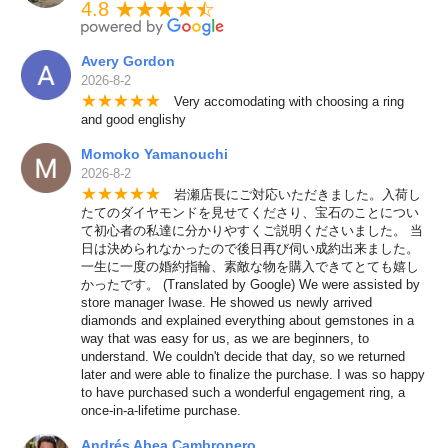
4.8 ★★★★
★
☆
Avery Gordon
2026-8-2
★
★
★
★
★
Very accomodating with choosing a ring
and good englishy
Momoko Yamanouchi
2026-8-2
★
★
★
★
★
岩瀬店長にご対応いただきました。入荷し
たてのダイヤモンドを見せてくださり、宝石のことについ
て初心者の私達に分かりやすくご説明くださいました。 当
日は決められなかったので後日再び伺い成約出来ました。
一生に一度の婚約指輪、素敵な物を購入できてとても嬉し
かったです。 (Translated by Google) We were assisted by
store manager Iwase. He showed us newly arrived
diamonds and explained everything about gemstones in a
way that was easy for us, as we are beginners, to
understand. We couldn't decide that day, so we returned
later and were able to finalize the purchase. I was so happy
to have purchased such a wonderful engagement ring, a
once-in-a-lifetime purchase.
Andrés Abea Cambronero