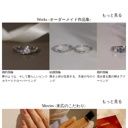
もっと見る
Works -オーダーメイド作品集-
婚約指輪
結婚指輪
婚約指輪
夢のような、そして愛らしいピンク
輝きと絆が交差する、天使の弓のリ
澄み渡る愛の輝きアク
カラードクローバーリング
ング
ーリング
もっと見る
Movies -末広のこだわり-