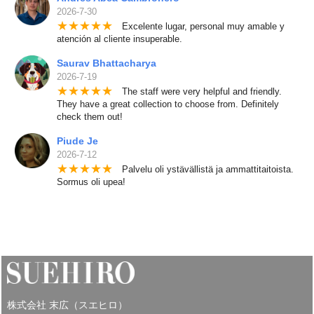
2026-7-30
★
★
★
★
★
Excelente lugar, personal muy amable y
atención al cliente insuperable.
Saurav Bhattacharya
2026-7-19
★
★
★
★
★
The staff were very helpful and friendly.
They have a great collection to choose from. Definitely
check them out!
Piude Je
2026-7-12
★
★
★
★
★
Palvelu oli ystävällistä ja ammattitaitoista.
Sormus oli upea!
株式会社 末広（スエヒロ）