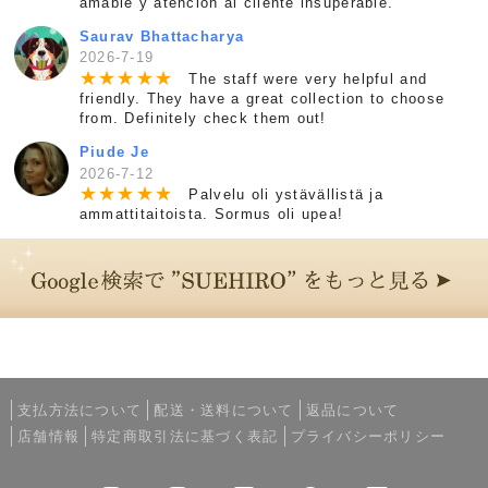
amable y atención al cliente insuperable.
Saurav Bhattacharya
2026-7-19
★
★
★
★
★
The staff were very helpful and
friendly. They have a great collection to choose
from. Definitely check them out!
Piude Je
2026-7-12
★
★
★
★
★
Palvelu oli ystävällistä ja
ammattitaitoista. Sormus oli upea!
支払方法について
配送・送料について
返品について
店舗情報
特定商取引法に基づく表記
プライバシーポリシー