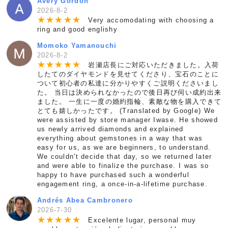
Avery Gordon
2026-8-2
★
★
★
★
★
Very accomodating with choosing a
ring and good englishy
Momoko Yamanouchi
2026-8-2
★
★
★
★
★
岩瀬店長にご対応いただきました。入荷
したてのダイヤモンドを見せてくださり、宝石のことに
ついて初心者の私達に分かりやすくご説明くださいまし
た。 当日は決められなかったので後日再び伺い成約出来
ました。 一生に一度の婚約指輪、素敵な物を購入できて
とても嬉しかったです。 (Translated by Google) We
were assisted by store manager Iwase. He showed
us newly arrived diamonds and explained
everything about gemstones in a way that was
easy for us, as we are beginners, to understand.
We couldn't decide that day, so we returned later
and were able to finalize the purchase. I was so
happy to have purchased such a wonderful
engagement ring, a once-in-a-lifetime purchase.
Andrés Abea Cambronero
2026-7-30
★
★
★
★
★
Excelente lugar, personal muy