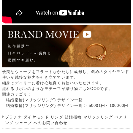
優美なウェーブをフラットなかたちに成形し、斜めのダイヤモンド
使いが純粋な魅力を引き立てています。
細身でデイリーに着け心地良くお使いいただけます。
流れるリボンのようなモチーフが贈り物にもGOODです。
関連カテゴリ：
結婚指輪(マリッジリング) デザイン一覧
結婚指輪(マリッジリング) デザイン一覧
>
50001円～100000円
プラチナ ダイヤモンド リング 結婚指輪 マリッジリング ペアリ
ング ウェーブ へのお問い合わせ