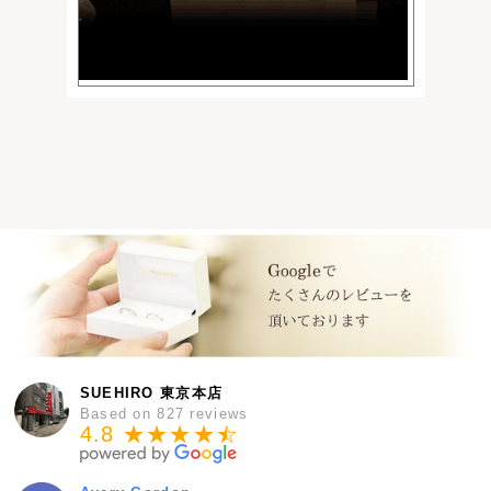
SUEHIRO 東京本店
Based on 827 reviews
4.8 ★★★★
★
☆