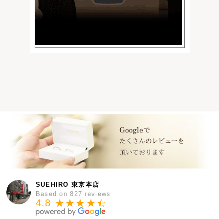
SUEHIRO 東京本店
Based on 827 reviews
4.8 ★★★★
★
☆