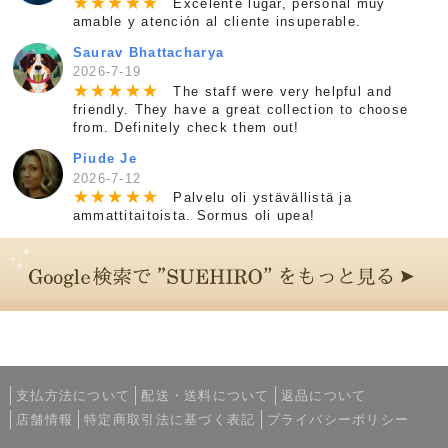
★
★
★
★
★
Excelente lugar, personal muy
amable y atención al cliente insuperable.
Saurav Bhattacharya
2026-7-19
★
★
★
★
★
The staff were very helpful and
friendly. They have a great collection to choose
from. Definitely check them out!
Piude Je
2026-7-12
★
★
★
★
★
Palvelu oli ystävällistä ja
ammattitaitoista. Sormus oli upea!
支払方法について
配送・送料について
返品について
店舗情報
特定商取引法に基づく表記
プライバシーポリシー