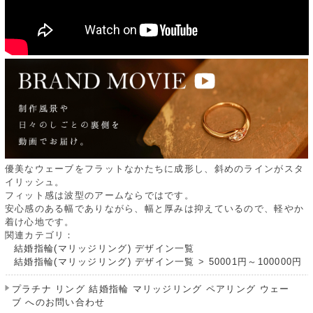
優美なウェーブをフラットなかたちに成形し、斜めのラインがスタ
イリッシュ。
フィット感は波型のアームならではです。
安心感のある幅でありながら、幅と厚みは抑えているので、軽やか
着け心地です。
関連カテゴリ：
結婚指輪(マリッジリング) デザイン一覧
結婚指輪(マリッジリング) デザイン一覧
>
50001円～100000円
プラチナ リング 結婚指輪 マリッジリング ペアリング ウェー
ブ へのお問い合わせ