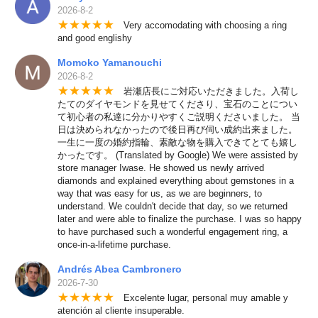
2026-8-2
★
★
★
★
★
Very accomodating with choosing a ring
and good englishy
Momoko Yamanouchi
2026-8-2
★
★
★
★
★
岩瀬店長にご対応いただきました。入荷し
たてのダイヤモンドを見せてくださり、宝石のことについ
て初心者の私達に分かりやすくご説明くださいました。 当
日は決められなかったので後日再び伺い成約出来ました。
一生に一度の婚約指輪、素敵な物を購入できてとても嬉し
かったです。 (Translated by Google) We were assisted by
store manager Iwase. He showed us newly arrived
diamonds and explained everything about gemstones in a
way that was easy for us, as we are beginners, to
understand. We couldn't decide that day, so we returned
later and were able to finalize the purchase. I was so happy
to have purchased such a wonderful engagement ring, a
once-in-a-lifetime purchase.
Andrés Abea Cambronero
2026-7-30
★
★
★
★
★
Excelente lugar, personal muy amable y
atención al cliente insuperable.