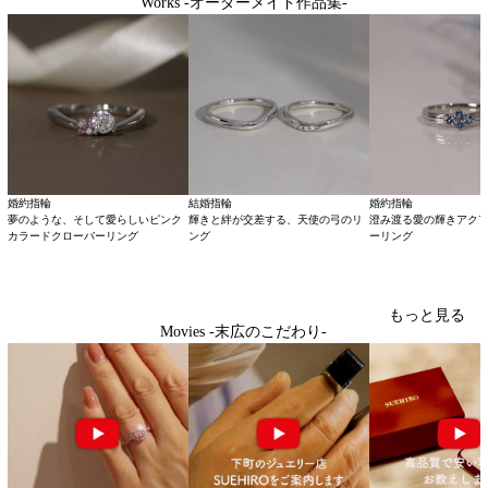
Works -オーダーメイド作品集-
婚約指輪
結婚指輪
婚約指輪
夢のような、そして愛らしいピンク
輝きと絆が交差する、天使の弓のリ
澄み渡る愛の輝きアク
カラードクローバーリング
ング
ーリング
もっと見る
Movies -末広のこだわり-