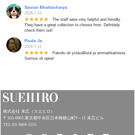
Saurav Bhattacharya
2026-7-19
★
★
★
★
★
The staff were very helpful and friendly.
They have a great collection to choose from. Definitely
check them out!
Piude Je
2026-7-12
★
★
★
★
★
Palvelu oli ystävällistä ja ammattitaitoista.
Sormus oli upea!
株式会社 末広（スエヒロ）
〒103-0003 東京都中央区日本橋横山町9－11 末広ビル
TEL:03-3669-5555