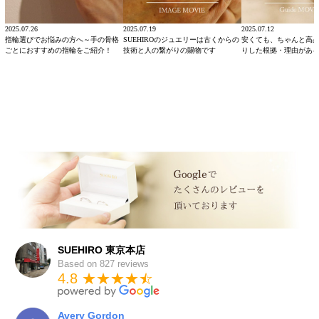
2025.07.26
2025.07.19
2025.07.12
指輪選びでお悩みの方へ～手の骨格
SUEHIROのジュエリーは古くからの
安くても、ちゃんと高
ごとにおすすめの指輪をご紹介！
技術と人の繋がりの賜物です
りした根拠・理由があ
SUEHIRO 東京本店
Based on 827 reviews
4.8 ★★★★
★
☆
Avery Gordon