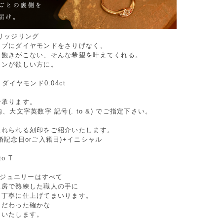
リッジリング
ーブにダイヤモンドをさりげなく。
も飽きがこない、そんな希望を叶えてくれる。
インが欲しい方に。
 ダイヤモンド0.04ct
で承ります。
、大文字英数字 記号(. to &) でご指定下さい。
入れられる刻印をご紹介いたします。
婚記念日orご入籍日)+イニシャル
to T
Oのジュエリーはすべて
工房で熟練した職人の手に
つ丁寧に仕上げてまいります。
こだわった確かな
けいたします。