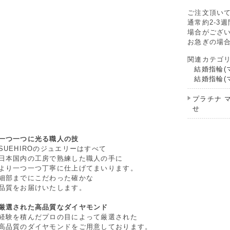
ご注文頂い
通常約2-3
場合がござ
お急ぎの場
関連カテゴ
結婚指輪(
結婚指輪(
プラチナ 
せ
一つ一つに光る職人の技
SUEHIROのジュエリーはすべて
日本国内の工房で熟練した職人の手に
より一つ一つ丁寧に仕上げてまいります。
細部までにこだわった確かな
品質をお届けいたします。
厳選された高品質なダイヤモンド
経験を積んだプロの目によって厳選された
高品質のダイヤモンドをご用意しております。