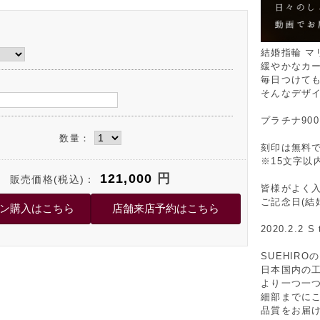
結婚指輪 マ
緩やかなカ
毎日つけて
そんなデザ
プラチナ900
数量：
刻印は無料
※15文字以内
121,000
円
販売価格(税込)：
皆様がよく
ご記念日(結
2020.2.2 S 
SUEHIR
日本国内の
より一つ一
細部までに
品質をお届