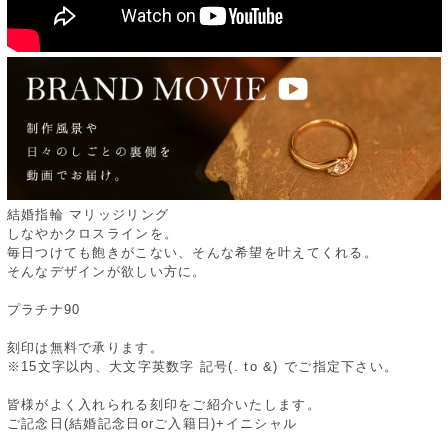
結婚指輪 マリッジリング
しなやかクロスラインを。
毎日つけても飽きがこない、そんな希望を叶えてくれる。
そんなデザインが欲しい方に。
プラチナ90
刻印は無料で承ります。
※15文字以内、大文字英数字 記号(. to &) でご指定下さい。
皆様がよく入れられる刻印をご紹介いたします。
ご記念日(結婚記念日orご入籍日)+イニシャル