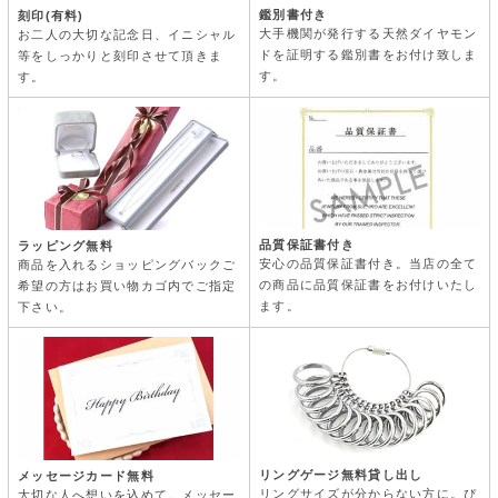
鑑別書付き
刻印(有料)
大手機関が発行する天然ダイヤモン
お二人の大切な記念日、イニシャル
ドを証明する鑑別書をお付け致しま
等をしっかりと刻印させて頂きま
す。
す。
品質保証書付き
ラッピング無料
安心の品質保証書付き。当店の全て
商品を入れるショッピングバックご
の商品に品質保証書をお付けいたし
希望の方はお買い物カゴ内でご指定
ます。
下さい。
リングゲージ無料貸し出し
メッセージカード無料
リングサイズが分からない方に。ぴ
大切な人へ想いを込めて。メッセー