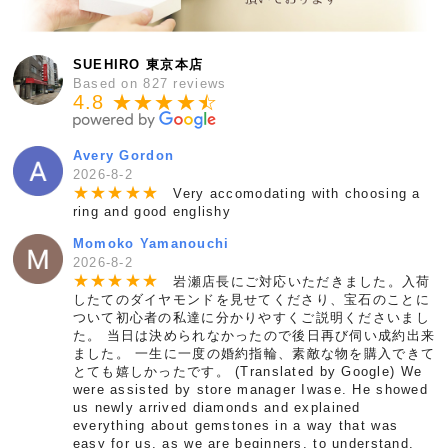
SUEHIRO 東京本店
Based on 827 reviews
4.8 ★★★★
★
☆
Avery Gordon
2026-8-2
★
★
★
★
★
Very accomodating with choosing a
ring and good englishy
Momoko Yamanouchi
2026-8-2
★
★
★
★
★
岩瀬店長にご対応いただきました。入荷
したてのダイヤモンドを見せてくださり、宝石のことに
ついて初心者の私達に分かりやすくご説明くださいまし
た。 当日は決められなかったので後日再び伺い成約出来
ました。 一生に一度の婚約指輪、素敵な物を購入できて
とても嬉しかったです。 (Translated by Google) We
were assisted by store manager Iwase. He showed
us newly arrived diamonds and explained
everything about gemstones in a way that was
easy for us, as we are beginners, to understand.