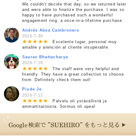
We couldn't decide that day, so we returned later
and were able to finalize the purchase. I was so
happy to have purchased such a wonderful
engagement ring, a once-in-a-lifetime purchase.
Andrés Abea Cambronero
2026-7-30
★
★
★
★
★
Excelente lugar, personal muy
amable y atención al cliente insuperable.
Saurav Bhattacharya
2026-7-19
★
★
★
★
★
The staff were very helpful and
friendly. They have a great collection to choose
from. Definitely check them out!
Piude Je
2026-7-12
★
★
★
★
★
Palvelu oli ystävällistä ja
ammattitaitoista. Sormus oli upea!