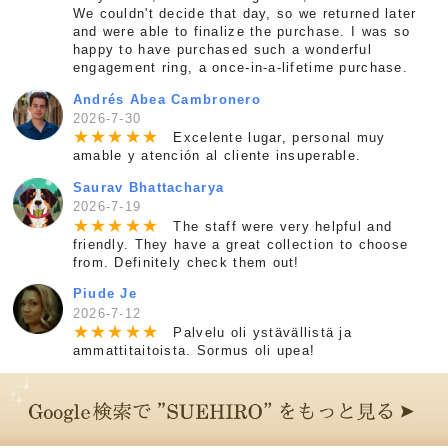
We couldn't decide that day, so we returned later
and were able to finalize the purchase. I was so
happy to have purchased such a wonderful
engagement ring, a once-in-a-lifetime purchase.
Andrés Abea Cambronero
2026-7-30
★
★
★
★
★
Excelente lugar, personal muy
amable y atención al cliente insuperable.
Saurav Bhattacharya
2026-7-19
★
★
★
★
★
The staff were very helpful and
friendly. They have a great collection to choose
from. Definitely check them out!
Piude Je
2026-7-12
★
★
★
★
★
Palvelu oli ystävällistä ja
ammattitaitoista. Sormus oli upea!