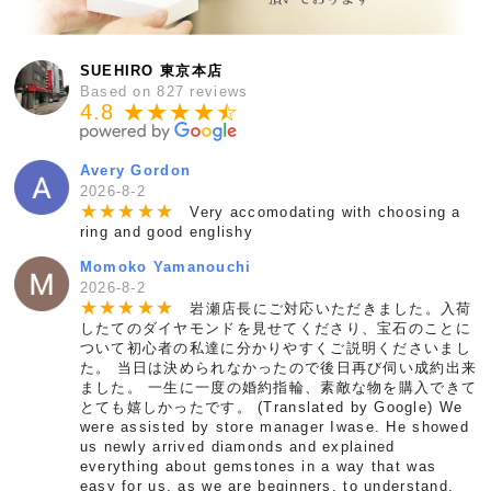
SUEHIRO 東京本店
Based on 827 reviews
4.8 ★★★★
★
☆
Avery Gordon
2026-8-2
★
★
★
★
★
Very accomodating with choosing a
ring and good englishy
Momoko Yamanouchi
2026-8-2
★
★
★
★
★
岩瀬店長にご対応いただきました。入荷
したてのダイヤモンドを見せてくださり、宝石のことに
ついて初心者の私達に分かりやすくご説明くださいまし
た。 当日は決められなかったので後日再び伺い成約出来
ました。 一生に一度の婚約指輪、素敵な物を購入できて
とても嬉しかったです。 (Translated by Google) We
were assisted by store manager Iwase. He showed
us newly arrived diamonds and explained
everything about gemstones in a way that was
easy for us, as we are beginners, to understand.