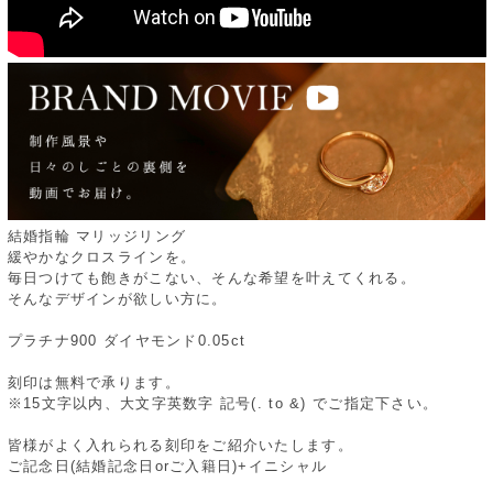
結婚指輪 マリッジリング
緩やかなクロスラインを。
毎日つけても飽きがこない、そんな希望を叶えてくれる。
そんなデザインが欲しい方に。
プラチナ900 ダイヤモンド0.05ct
刻印は無料で承ります。
※15文字以内、大文字英数字 記号(. to &) でご指定下さい。
皆様がよく入れられる刻印をご紹介いたします。
ご記念日(結婚記念日orご入籍日)+イニシャル