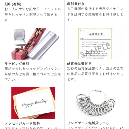
鑑別書付き
刻印(有料)
大手機関が発行する天然ダイヤモン
お二人の大切な記念日、イニシャル
ドを証明する鑑別書をお付け致しま
等をしっかりと刻印させて頂きま
す。
す。
品質保証書付き
ラッピング無料
安心の品質保証書付き。当店の全て
商品を入れるショッピングバックご
の商品に品質保証書をお付けいたし
希望の方はお買い物カゴ内でご指定
ます。
下さい。
リングゲージ無料貸し出し
メッセージカード無料
リングサイズが分からない方に。ぴ
大切な人へ想いを込めて。メッセー