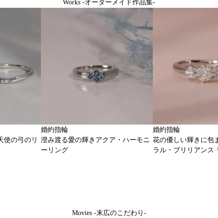
Works -オーダーメイド作品集-
婚約指輪
婚約指輪
天使の弓のリ
澄み渡る愛の輝きアクア・ハーモニ
花の優しい輝きに包
ーリング
ラル・ブリリアンス 
Movies -末広のこだわり-