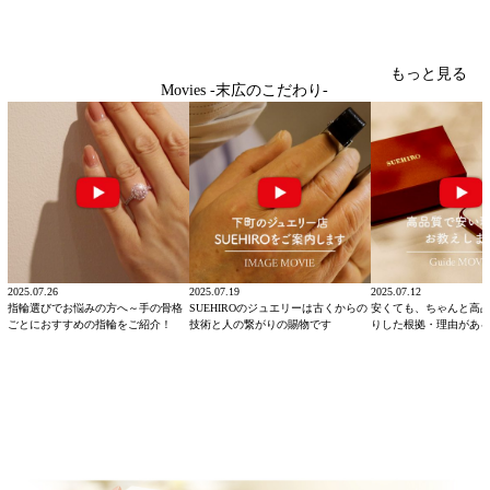
もっと見る
Movies -末広のこだわり-
2025.07.26
2025.07.19
2025.07.12
指輪選びでお悩みの方へ～手の骨格
SUEHIROのジュエリーは古くからの
安くても、ちゃんと高
ごとにおすすめの指輪をご紹介！
技術と人の繋がりの賜物です
りした根拠・理由があ