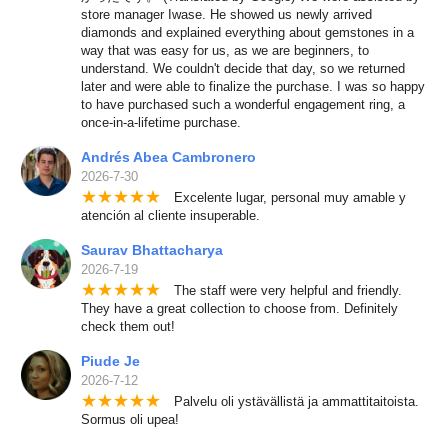
store manager Iwase. He showed us newly arrived
diamonds and explained everything about gemstones in a
way that was easy for us, as we are beginners, to
understand. We couldn't decide that day, so we returned
later and were able to finalize the purchase. I was so happy
to have purchased such a wonderful engagement ring, a
once-in-a-lifetime purchase.
Andrés Abea Cambronero
2026-7-30
★
★
★
★
★
Excelente lugar, personal muy amable y
atención al cliente insuperable.
Saurav Bhattacharya
2026-7-19
★
★
★
★
★
The staff were very helpful and friendly.
They have a great collection to choose from. Definitely
check them out!
Piude Je
2026-7-12
★
★
★
★
★
Palvelu oli ystävällistä ja ammattitaitoista.
Sormus oli upea!