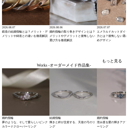
2026.08.07
2026.08.06
2026.07.07
鍛造の結婚指輪とは？メリット・デ
婚約指輪の取り巻きデザインとは？
エメラルドカットダイ
メリットや鋳造との違いを徹底解説
メリットやデメリットと後悔しない
力とは？後悔しない選
選び方を徹底解説
めデザイン
もっと見る
Works -オーダーメイド作品集-
婚約指輪
結婚指輪
婚約指輪
夢のような、そして愛らしいピンク
輝きと絆が交差する、天使の弓のリ
澄み渡る愛の輝きアク
カラードクローバーリング
ング
ーリング