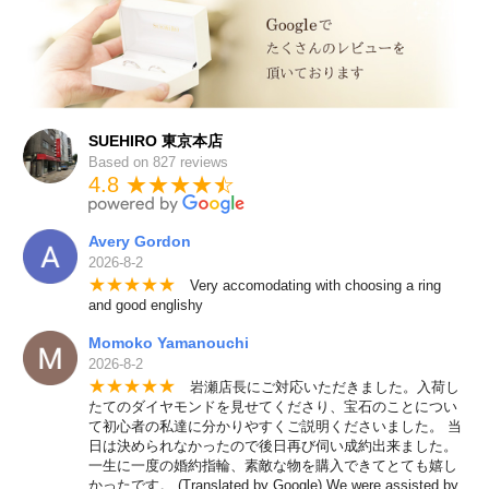
SUEHIRO 東京本店
Based on 827 reviews
4.8 ★★★★
★
☆
Avery Gordon
2026-8-2
★
★
★
★
★
Very accomodating with choosing a ring
and good englishy
Momoko Yamanouchi
2026-8-2
★
★
★
★
★
岩瀬店長にご対応いただきました。入荷し
たてのダイヤモンドを見せてくださり、宝石のことについ
て初心者の私達に分かりやすくご説明くださいました。 当
日は決められなかったので後日再び伺い成約出来ました。
一生に一度の婚約指輪、素敵な物を購入できてとても嬉し
かったです。 (Translated by Google) We were assisted by