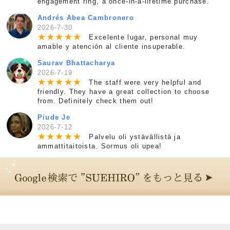
engagement ring, a once-in-a-lifetime purchase.
Andrés Abea Cambronero
2026-7-30
★
★
★
★
★
Excelente lugar, personal muy
amable y atención al cliente insuperable.
Saurav Bhattacharya
2026-7-19
★
★
★
★
★
The staff were very helpful and
friendly. They have a great collection to choose
from. Definitely check them out!
Piude Je
2026-7-12
★
★
★
★
★
Palvelu oli ystävällistä ja
ammattitaitoista. Sormus oli upea!