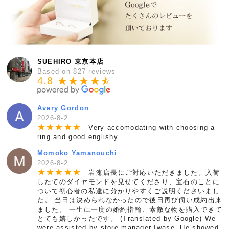
SUEHIRO 東京本店
Based on 827 reviews
4.8 ★★★★
★
☆
Avery Gordon
2026-8-2
★
★
★
★
★
Very accomodating with choosing a
ring and good englishy
Momoko Yamanouchi
2026-8-2
★
★
★
★
★
岩瀬店長にご対応いただきました。入荷
したてのダイヤモンドを見せてくださり、宝石のことに
ついて初心者の私達に分かりやすくご説明くださいまし
た。 当日は決められなかったので後日再び伺い成約出来
ました。 一生に一度の婚約指輪、素敵な物を購入できて
とても嬉しかったです。 (Translated by Google) We
were assisted by store manager Iwase. He showed