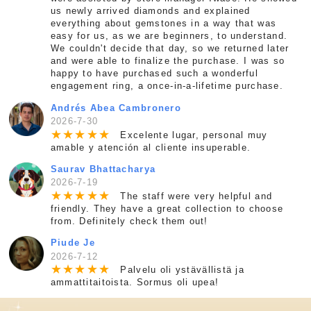
us newly arrived diamonds and explained
everything about gemstones in a way that was
easy for us, as we are beginners, to understand.
We couldn't decide that day, so we returned later
and were able to finalize the purchase. I was so
happy to have purchased such a wonderful
engagement ring, a once-in-a-lifetime purchase.
Andrés Abea Cambronero
2026-7-30
★
★
★
★
★
Excelente lugar, personal muy
amable y atención al cliente insuperable.
Saurav Bhattacharya
2026-7-19
★
★
★
★
★
The staff were very helpful and
friendly. They have a great collection to choose
from. Definitely check them out!
Piude Je
2026-7-12
★
★
★
★
★
Palvelu oli ystävällistä ja
ammattitaitoista. Sormus oli upea!