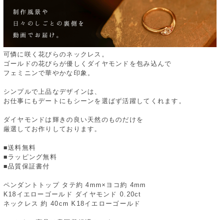
可憐に咲く花びらのネックレス。
ゴールドの花びらが優しくダイヤモンドを包み込んで
フェミニンで華やかな印象。
シンプルで上品なデザインは、
お仕事にもデートにもシーンを選ばず活躍してくれます。
ダイヤモンドは輝きの良い天然のものだけを
厳選してお作りしております。
■送料無料
■ラッピング無料
■品質保証書付
ペンダントトップ タテ約 4mm×ヨコ約 4mm
K18イエローゴールド ダイヤモンド 0.20ct
ネックレス 約 40cm K18イエローゴールド