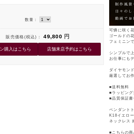
数量：
可憐に咲く
49,800
円
ゴールドの
販売価格(税込)：
フェミニン
シンプルで
お仕事にも
ダイヤモン
厳選してお
■送料無料
■ラッピング
■品質保証書
ペンダントト
K18イエロー
ネックレス 約
■こちらの