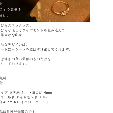
花びらのネックレス。
花びらが優しくダイヤモンドを包み込んで
で華やかな印象。
上品なデザインは、
デートにもシーンを選ばず活躍してくれます。
ドは輝きの良い天然のものだけを
作りしております。
無料
付
ップ タテ約 4mm×ヨコ約 4mm
ゴールド ダイヤモンド 0.10ct
 40cm K18イエローゴールド
商品は意匠登録済みです。