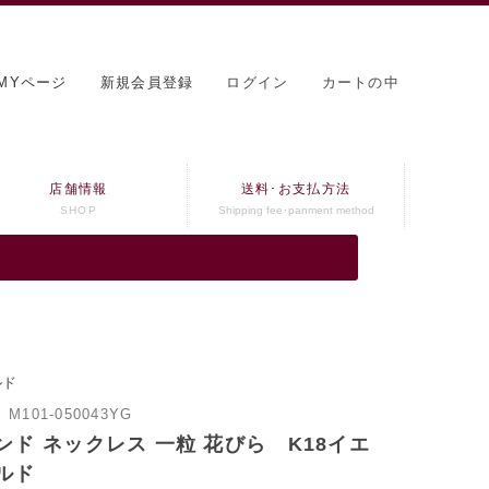
MYページ
新規会員登録
ログイン
カートの中
店舗情報
送料･お支払方法
SHOP
Shipping fee･panment method
ルド
：
M101-050043YG
ンド ネックレス 一粒 花びら K18イエ
ルド