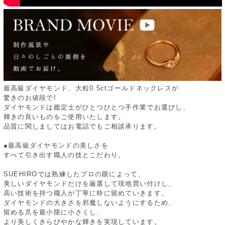
最高級ダイヤモンド、大粒0.5ctゴールドネックレスが
驚きのお値段で!
ダイヤモンドは鑑定士がひとつひとつ手作業でお選びし、
輝きの良いものをご使用いたします。
品質に関しましてはお電話でもご相談承ります。
●最高級ダイヤモンドの美しさを
すべて引き出す職人の技とこだわり。
SUEHIROでは熟練したプロの眼によって、
美しいダイヤモンドだけを厳選して現地買い付けし、
高い技術を持つ職人が丁寧に枠に留めていきます。
ダイヤモンドの大きさを邪魔しないようにするため、
留める爪を最小限に小さくし、
より美しくきらびやかな輝きを実現しています。