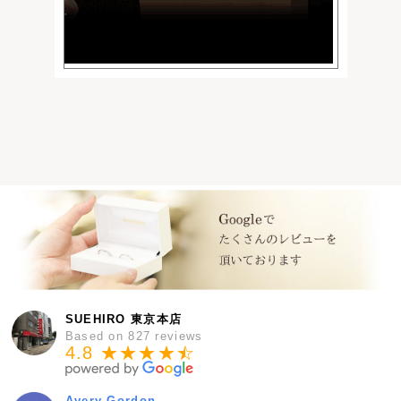
SUEHIRO 東京本店
Based on 827 reviews
4.8 ★★★★
★
☆
Avery Gordon