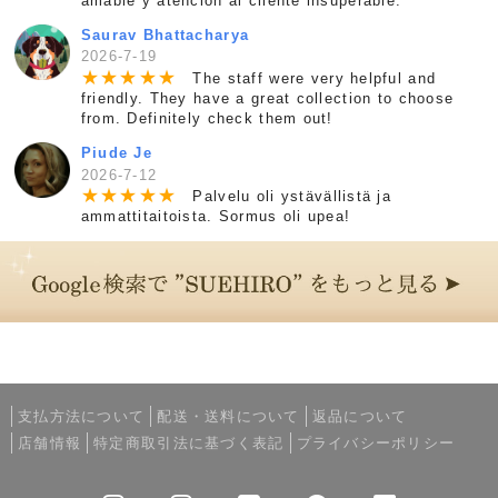
amable y atención al cliente insuperable.
Saurav Bhattacharya
2026-7-19
★
★
★
★
★
The staff were very helpful and
friendly. They have a great collection to choose
from. Definitely check them out!
Piude Je
2026-7-12
★
★
★
★
★
Palvelu oli ystävällistä ja
ammattitaitoista. Sormus oli upea!
支払方法について
配送・送料について
返品について
店舗情報
特定商取引法に基づく表記
プライバシーポリシー