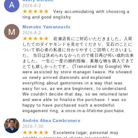
2026-8-2
★
★
★
★
★
Very accomodating with choosing a
ring and good englishy
Momoko Yamanouchi
2026-8-2
★
★
★
★
★
岩瀬店長にご対応いただきました。入荷
したてのダイヤモンドを見せてくださり、宝石のことに
ついて初心者の私達に分かりやすくご説明くださいまし
た。 当日は決められなかったので後日再び伺い成約出来
ました。 一生に一度の婚約指輪、素敵な物を購入できて
とても嬉しかったです。 (Translated by Google) We
were assisted by store manager Iwase. He showed
us newly arrived diamonds and explained
everything about gemstones in a way that was
easy for us, as we are beginners, to understand.
We couldn't decide that day, so we returned later
and were able to finalize the purchase. I was so
happy to have purchased such a wonderful
engagement ring, a once-in-a-lifetime purchase.
Andrés Abea Cambronero
2026-7-30
★
★
★
★
★
Excelente lugar, personal muy