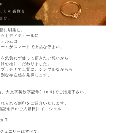
が指に馴染む。
がらもディティールに
フォルムは
ュームがスマートで上品な佇まい。
グを気負わず使って頂きたい想いから
着け心地にこだわりました。
ドプラチナで上質に、シンプルながらも
特別な存在感を発揮します。
。
内、大文字英数字記号(. to &)でご指定下さい。
入れられる刻印をご紹介いたします。
婚記念日orご入籍日)+イニシャル
to T
Oのジュエリーはすべて