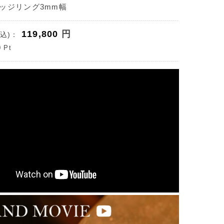
ッジリング3mm幅
119,800
円
込)：
0
Pt