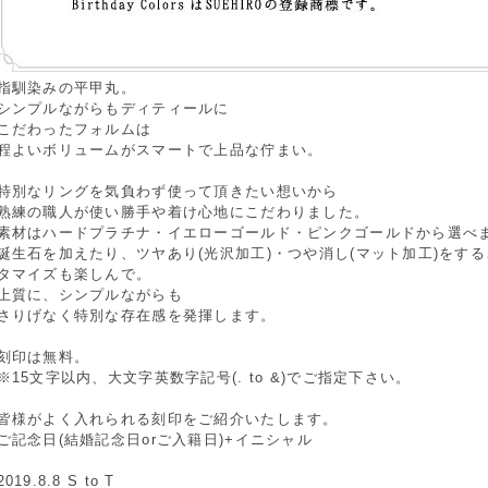
指馴染みの平甲丸。
シンプルながらもディティールに
こだわったフォルムは
程よいボリュームがスマートで上品な佇まい。
特別なリングを気負わず使って頂きたい想いから
熟練の職人が使い勝手や着け心地にこだわりました。
素材はハードプラチナ・イエローゴールド・ピンクゴールドから選べ
誕生石を加えたり、ツヤあり(光沢加工)・つや消し(マット加工)をす
タマイズも楽しんで。
上質に、シンプルながらも
さりげなく特別な存在感を発揮します。
刻印は無料。
※15文字以内、大文字英数字記号(. to &)でご指定下さい。
皆様がよく入れられる刻印をご紹介いたします。
ご記念日(結婚記念日orご入籍日)+イニシャル
2019.8.8 S to T