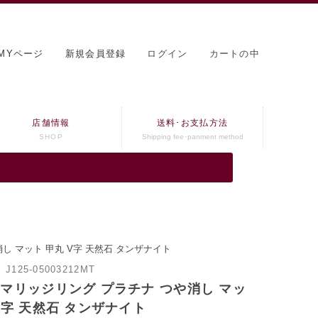
MYページ
新規会員登録
ログイン
カートの中
店舗情報
送料･お支払方法
SHOP
Shipping fee･panment method
し マット 甲丸 V字 天然石 タンザナイト
：
J125-05003212MT
 マリッジリング プラチナ つや消し マッ
V字 天然石 タンザナイト