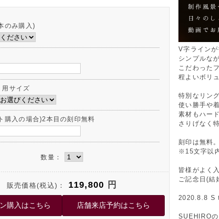
本のみ購入)
V字ライン
シンプルな
こだわった
程よいボリ
ト用サイズ
特別なリン
使い勝手や
素材もハー
ット購入の場合)2本目の刻印無料
さりげなく
刻印は無料
※15文字以
数量：
皆様がよく
ご記念日(結
119,800
円
販売価格(税込)：
2020.8.8 S 
SUEHIR