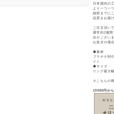
日本国内の
より一つ一
細部までに
品質をお届
ご注文頂い
通常約2週
合がござい
お急ぎの場
◆素材
プラチナ90
イト
◆サイズ
リング最大幅
※こちらの
19500円