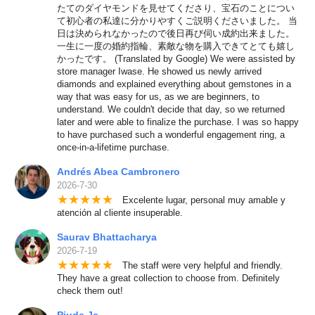
たてのダイヤモンドを見せてくださり、宝石のことについ
て初心者の私達に分かりやすくご説明くださいました。 当
日は決められなかったので後日再び伺い成約出来ました。
一生に一度の婚約指輪、素敵な物を購入できてとても嬉し
かったです。 (Translated by Google) We were assisted by
store manager Iwase. He showed us newly arrived
diamonds and explained everything about gemstones in a
way that was easy for us, as we are beginners, to
understand. We couldn't decide that day, so we returned
later and were able to finalize the purchase. I was so happy
to have purchased such a wonderful engagement ring, a
once-in-a-lifetime purchase.
Andrés Abea Cambronero
2026-7-30
★
★
★
★
★
Excelente lugar, personal muy amable y
atención al cliente insuperable.
Saurav Bhattacharya
2026-7-19
★
★
★
★
★
The staff were very helpful and friendly.
They have a great collection to choose from. Definitely
check them out!