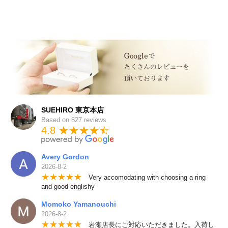
SUEHIRO 東京本店
Based on 827 reviews
4.8 ★★★★
★
☆
Avery Gordon
2026-8-2
★
★
★
★
★
Very accomodating with choosing a ring
and good englishy
Momoko Yamanouchi
2026-8-2
★
★
★
★
★
岩瀬店長にご対応いただきました。入荷し