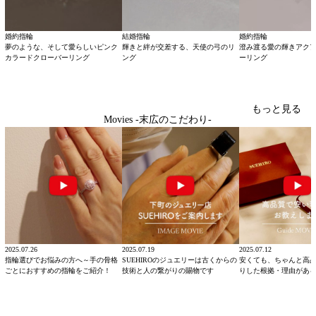
婚約指輪
結婚指輪
婚約指輪
夢のような、そして愛らしいピンク
輝きと絆が交差する、天使の弓のリ
澄み渡る愛の輝きアク
カラードクローバーリング
ング
ーリング
もっと見る
Movies -末広のこだわり-
2025.07.26
2025.07.19
2025.07.12
指輪選びでお悩みの方へ～手の骨格
SUEHIROのジュエリーは古くからの
安くても、ちゃんと高
ごとにおすすめの指輪をご紹介！
技術と人の繋がりの賜物です
りした根拠・理由があ