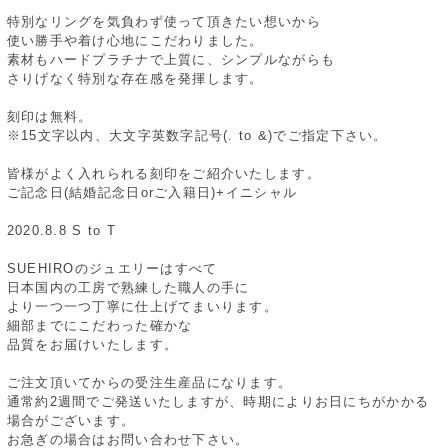
特別なリングを気負わず使って頂きたい想いから
使い勝手や着け心地にこだわりました。
素材もハードプラチナで上質に、シンプルながらも
さりげなく特別な存在感を発揮します。
刻印は無料。
※15文字以内、大文字英数字記号(. to &)でご指定下さい。
皆様がよく入れられる刻印をご紹介いたします。
ご記念日(結婚記念日orご入籍日)+イニシャル
2020.8.8 S to T
SUEHIROのジュエリーはすべて
日本国内の工房で熟練した職人の手に
より一つ一つ丁寧に仕上げてまいります。
細部までにこだわった確かな
品質をお届けいたします。
ご注文頂いてからの受注生産品になります。
通常約2週間でご発送いたしますが、時期によりお日にちがかかる
場合がございます。
お急ぎの場合はお問い合わせ下さい。