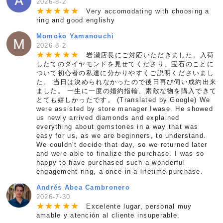
2026-8-2
★
★
★
★
★
Very accomodating with choosing a
ring and good englishy
Momoko Yamanouchi
2026-8-2
★
★
★
★
★
岩瀬店長にご対応いただきました。入荷
したてのダイヤモンドを見せてくださり、宝石のことに
ついて初心者の私達に分かりやすくご説明くださいまし
た。 当日は決められなかったので後日再び伺い成約出来
ました。 一生に一度の婚約指輪、素敵な物を購入できて
とても嬉しかったです。 (Translated by Google) We
were assisted by store manager Iwase. He showed
us newly arrived diamonds and explained
everything about gemstones in a way that was
easy for us, as we are beginners, to understand.
We couldn't decide that day, so we returned later
and were able to finalize the purchase. I was so
happy to have purchased such a wonderful
engagement ring, a once-in-a-lifetime purchase.
Andrés Abea Cambronero
2026-7-30
★
★
★
★
★
Excelente lugar, personal muy
amable y atención al cliente insuperable.