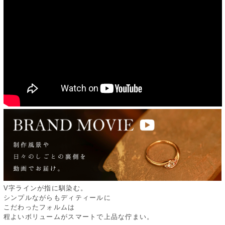
V字ラインが指に馴染む。
シンプルながらもディティールに
こだわったフォルムは
程よいボリュームがスマートで上品な佇まい。