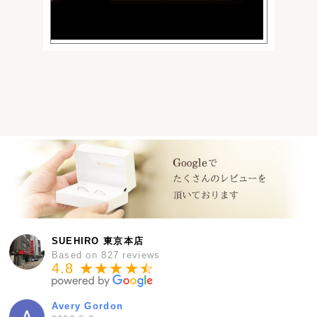
SUEHIRO 東京本店
Based on 827 reviews
4.8 ★★★★
★
☆
Avery Gordon