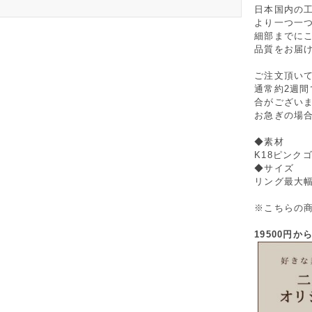
日本国内の
より一つ一
細部までに
品質をお届
ご注文頂い
通常約2週
合がござい
お急ぎの場
◆素材
K18ピンク
◆サイズ
リング最大幅 
※こちらの
19500円