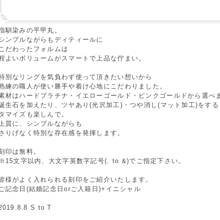
指馴染みの平甲丸。
シンプルながらもディティールに
こだわったフォルムは
程よいボリュームがスマートで上品な佇まい。
特別なリングを気負わず使って頂きたい想いから
熟練の職人が使い勝手や着け心地にこだわりました。
素材はハードプラチナ・イエローゴールド・ピンクゴールドから選べ
誕生石を加えたり、ツヤあり(光沢加工)・つや消し(マット加工)をす
タマイズも楽しんで。
上質に、シンプルながらも
さりげなく特別な存在感を発揮します。
刻印は無料。
※15文字以内、大文字英数字記号(. to &)でご指定下さい。
皆様がよく入れられる刻印をご紹介いたします。
ご記念日(結婚記念日orご入籍日)+イニシャル
2019.8.8 S to T