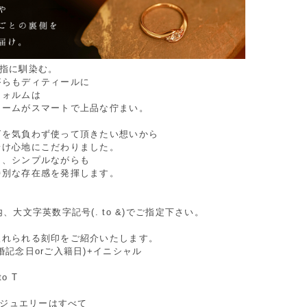
が指に馴染む。
がらもディティールに
フォルムは
ュームがスマートで上品な佇まい。
グを気負わず使って頂きたい想いから
着け心地にこだわりました。
に、シンプルながらも
特別な存在感を発揮します。
。
内、大文字英数字記号(. to &)でご指定下さい。
入れられる刻印をご紹介いたします。
婚記念日orご入籍日)+イニシャル
to T
Oのジュエリーはすべて