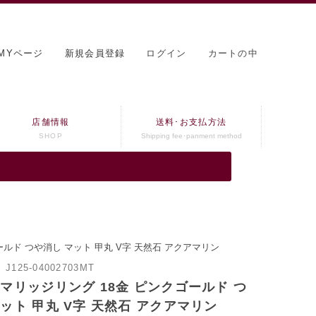
MYページ
新規会員登録
ログイン
カートの中
店舗情報
送料･お支払方法
SHOP
Shipping fee･panment method
ールド つや消し マット 甲丸 V字 天然石 アクアマリン
：
J125-04002703MT
 マリッジリング 18金 ピンクゴールド つ
ット 甲丸 V字 天然石 アクアマリン