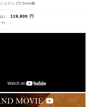
ッジリング2.5mm幅
119,800
円
込)：
0
Pt