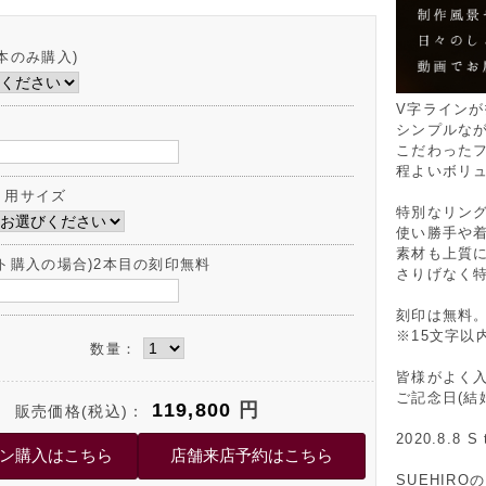
本のみ購入)
V字ライン
シンプルな
こだわった
程よいボリ
ト用サイズ
特別なリン
使い勝手や
素材も上質
ット購入の場合)2本目の刻印無料
さりげなく
刻印は無料
※15文字以
数量：
皆様がよく
ご記念日(結
119,800
円
販売価格(税込)：
2020.8.8 S 
SUEHIR