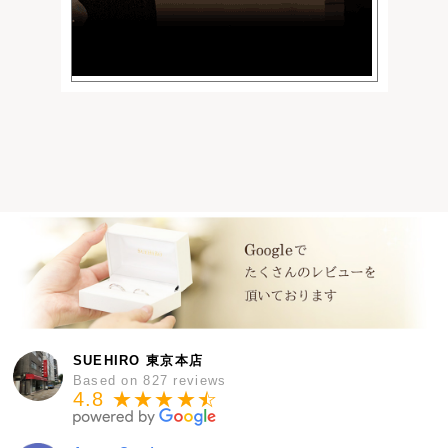
SUEHIRO 東京本店
Based on 827 reviews
4.8 ★★★★
★
☆