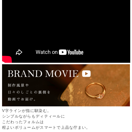
V字ラインが指に馴染む。
シンプルながらもディティールに
こだわったフォルムは
程よいボリュームがスマートで上品な佇まい。