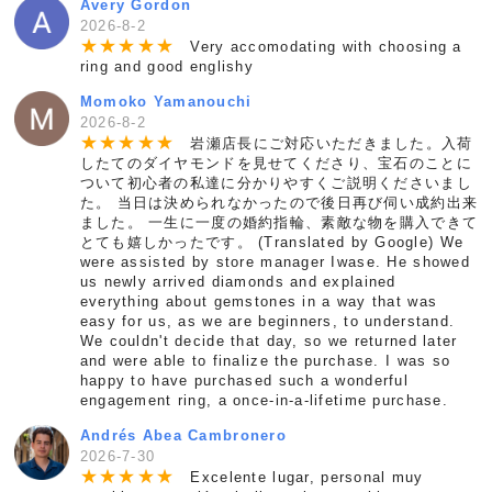
Avery Gordon
2026-8-2
★
★
★
★
★
Very accomodating with choosing a
ring and good englishy
Momoko Yamanouchi
2026-8-2
★
★
★
★
★
岩瀬店長にご対応いただきました。入荷
したてのダイヤモンドを見せてくださり、宝石のことに
ついて初心者の私達に分かりやすくご説明くださいまし
た。 当日は決められなかったので後日再び伺い成約出来
ました。 一生に一度の婚約指輪、素敵な物を購入できて
とても嬉しかったです。 (Translated by Google) We
were assisted by store manager Iwase. He showed
us newly arrived diamonds and explained
everything about gemstones in a way that was
easy for us, as we are beginners, to understand.
We couldn't decide that day, so we returned later
and were able to finalize the purchase. I was so
happy to have purchased such a wonderful
engagement ring, a once-in-a-lifetime purchase.
Andrés Abea Cambronero
2026-7-30
★
★
★
★
★
Excelente lugar, personal muy