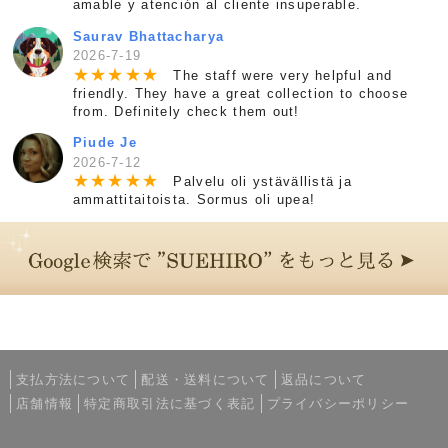
amable y atención al cliente insuperable.
Saurav Bhattacharya
2026-7-19
★
★
★
★
★
The staff were very helpful and
friendly. They have a great collection to choose
from. Definitely check them out!
Piude Je
2026-7-12
★
★
★
★
★
Palvelu oli ystävällistä ja
ammattitaitoista. Sormus oli upea!
支払方法について
配送・送料について
返品について
店舗情報
特定商取引法に基づく表記
プライバシーポリシー