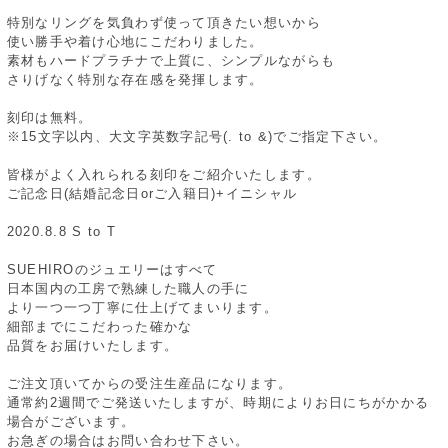
特別なリングを気負わず使って頂きたい想いから
使い勝手や着け心地にこだわりました。
素材もハードプラチナで上質に、シンプルながらも
さりげなく特別な存在感を発揮します。
刻印は無料。
※15文字以内、大文字英数字記号(. to &)でご指定下さい。
皆様がよく入れられる刻印をご紹介いたします。
ご記念日(結婚記念日orご入籍日)+イニシャル
2020.8.8 S to T
SUEHIROのジュエリーはすべて
日本国内の工房で熟練した職人の手に
より一つ一つ丁寧に仕上げてまいります。
細部までにこだわった確かな
品質をお届けいたします。
ご注文頂いてからの受注生産品になります。
通常約2週間でご発送いたしますが、時期によりお日にちがかかる
場合がございます。
お急ぎの場合はお問い合わせ下さい。