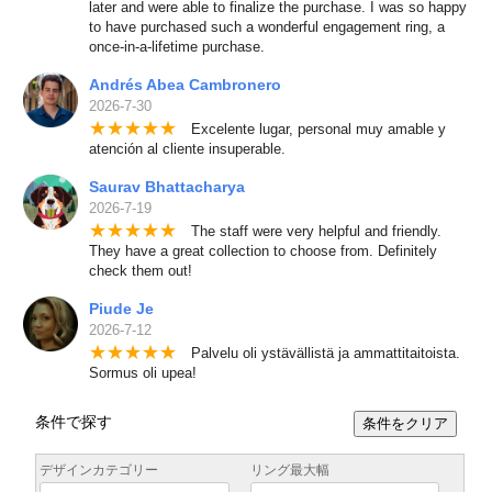
later and were able to finalize the purchase. I was so happy
to have purchased such a wonderful engagement ring, a
once-in-a-lifetime purchase.
Andrés Abea Cambronero
2026-7-30
★
★
★
★
★
Excelente lugar, personal muy amable y
atención al cliente insuperable.
Saurav Bhattacharya
2026-7-19
★
★
★
★
★
The staff were very helpful and friendly.
They have a great collection to choose from. Definitely
check them out!
Piude Je
2026-7-12
★
★
★
★
★
Palvelu oli ystävällistä ja ammattitaitoista.
Sormus oli upea!
条件で探す
条件をクリア
デザインカテゴリー
リング最大幅