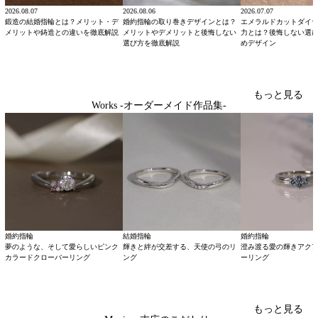
2026.08.07
2026.08.06
2026.07.07
鍛造の結婚指輪とは？メリット・デ
婚約指輪の取り巻きデザインとは？
エメラルドカットダイ
メリットや鋳造との違いを徹底解説
メリットやデメリットと後悔しない
力とは？後悔しない選
選び方を徹底解説
めデザイン
もっと見る
Works -オーダーメイド作品集-
婚約指輪
結婚指輪
婚約指輪
夢のような、そして愛らしいピンク
輝きと絆が交差する、天使の弓のリ
澄み渡る愛の輝きアク
カラードクローバーリング
ング
ーリング
もっと見る