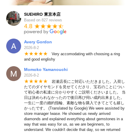
SUEHIRO 東京本店
Based on 827 reviews
4.8 ★★★★
★
☆
Avery Gordon
2026-8-2
★
★
★
★
★
Very accomodating with choosing a ring
and good englishy
Momoko Yamanouchi
2026-8-2
★
★
★
★
★
岩瀬店長にご対応いただきました。入荷し
たてのダイヤモンドを見せてくださり、宝石のことについ
て初心者の私達に分かりやすくご説明くださいました。 当
日は決められなかったので後日再び伺い成約出来ました。
一生に一度の婚約指輪、素敵な物を購入できてとても嬉し
かったです。 (Translated by Google) We were assisted by
store manager Iwase. He showed us newly arrived
diamonds and explained everything about gemstones in a
way that was easy for us, as we are beginners, to
understand. We couldn't decide that day, so we returned