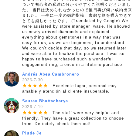
ついて初心者の私達に分かりやすくご説明くださいまし
た。 当日は決められなかったので後日再び伺い成約出来
ました。 一生に一度の婚約指輪、素敵な物を購入できて
とても嬉しかったです。 (Translated by Google) We
were assisted by store manager Iwase. He showed
us newly arrived diamonds and explained
everything about gemstones in a way that was
easy for us, as we are beginners, to understand.
We couldn't decide that day, so we returned later
and were able to finalize the purchase. I was so
happy to have purchased such a wonderful
engagement ring, a once-in-a-lifetime purchase.
Andrés Abea Cambronero
2026-7-30
★
★
★
★
★
Excelente lugar, personal muy
amable y atención al cliente insuperable.
Saurav Bhattacharya
2026-7-19
★
★
★
★
★
The staff were very helpful and
friendly. They have a great collection to choose
from. Definitely check them out!
Piude Je