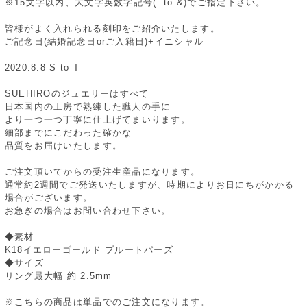
※15文字以内、大文字英数字記号(. to &)でご指定下さい。
皆様がよく入れられる刻印をご紹介いたします。
ご記念日(結婚記念日orご入籍日)+イニシャル
2020.8.8 S to T
SUEHIROのジュエリーはすべて
日本国内の工房で熟練した職人の手に
より一つ一つ丁寧に仕上げてまいります。
細部までにこだわった確かな
品質をお届けいたします。
ご注文頂いてからの受注生産品になります。
通常約2週間でご発送いたしますが、時期によりお日にちがかかる
場合がございます。
お急ぎの場合はお問い合わせ下さい。
◆素材
K18イエローゴールド ブルートパーズ
◆サイズ
リング最大幅 約 2.5mm
※こちらの商品は単品でのご注文になります。