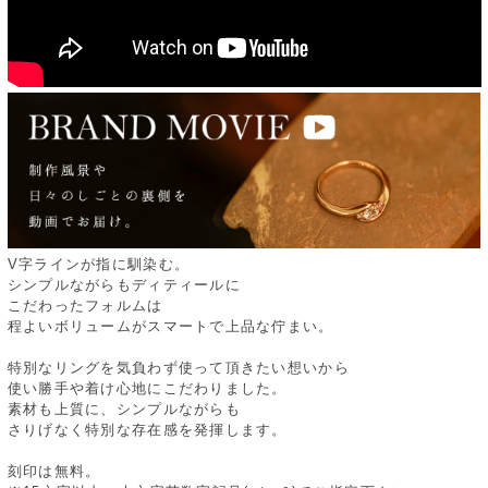
V字ラインが指に馴染む。
シンプルながらもディティールに
こだわったフォルムは
程よいボリュームがスマートで上品な佇まい。
特別なリングを気負わず使って頂きたい想いから
使い勝手や着け心地にこだわりました。
素材も上質に、シンプルながらも
さりげなく特別な存在感を発揮します。
刻印は無料。