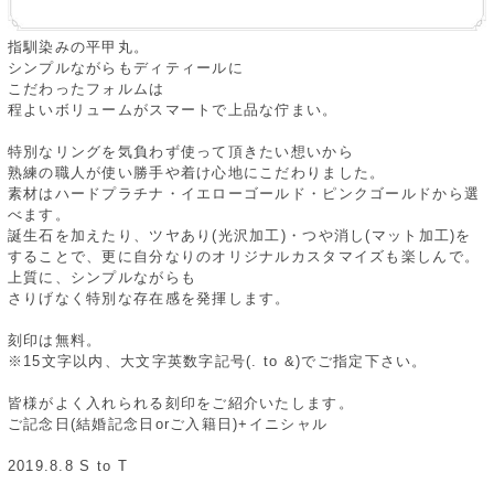
指馴染みの平甲丸。
シンプルながらもディティールに
こだわったフォルムは
程よいボリュームがスマートで上品な佇まい。
特別なリングを気負わず使って頂きたい想いから
熟練の職人が使い勝手や着け心地にこだわりました。
素材はハードプラチナ・イエローゴールド・ピンクゴールドから選
べます。
誕生石を加えたり、ツヤあり(光沢加工)・つや消し(マット加工)を
することで、更に自分なりのオリジナルカスタマイズも楽しんで。
上質に、シンプルながらも
さりげなく特別な存在感を発揮します。
刻印は無料。
※15文字以内、大文字英数字記号(. to &)でご指定下さい。
皆様がよく入れられる刻印をご紹介いたします。
ご記念日(結婚記念日orご入籍日)+イニシャル
2019.8.8 S to T