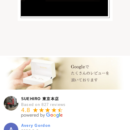
SUEHIRO 東京本店
Based on 827 reviews
4.8 ★★★★
★
☆
Avery Gordon