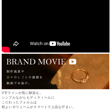
V字ラインが指に馴染む。
シンプルながらもディティールに
こだわったフォルムは
程よいボリュームがスマートで上品な佇まい。