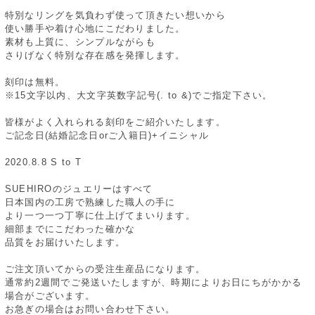
特別なリングを気負わず使って頂きたい想いから
使い勝手や着け心地にこだわりました。
素材も上質に、シンプルながらも
さりげなく特別な存在感を発揮します。
刻印は無料。
※15文字以内、大文字英数字記号(. to &)でご指定下さい。
皆様がよく入れられる刻印をご紹介いたします。
ご記念日(結婚記念日orご入籍日)+イニシャル
2020.8.8 S to T
SUEHIROのジュエリーはすべて
日本国内の工房で熟練した職人の手に
より一つ一つ丁寧に仕上げてまいります。
細部までにこだわった確かな
品質をお届けいたします。
ご注文頂いてからの受注生産品になります。
通常約2週間でご発送いたしますが、時期によりお日にちがかかる
場合がございます。
お急ぎの場合はお問い合わせ下さい。