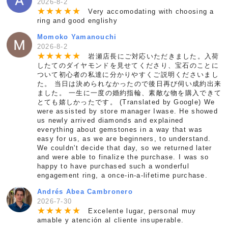
2026-8-2
★
★
★
★
★
Very accomodating with choosing a
ring and good englishy
Momoko Yamanouchi
2026-8-2
★
★
★
★
★
岩瀬店長にご対応いただきました。入荷
したてのダイヤモンドを見せてくださり、宝石のことに
ついて初心者の私達に分かりやすくご説明くださいまし
た。 当日は決められなかったので後日再び伺い成約出来
ました。 一生に一度の婚約指輪、素敵な物を購入できて
とても嬉しかったです。 (Translated by Google) We
were assisted by store manager Iwase. He showed
us newly arrived diamonds and explained
everything about gemstones in a way that was
easy for us, as we are beginners, to understand.
We couldn't decide that day, so we returned later
and were able to finalize the purchase. I was so
happy to have purchased such a wonderful
engagement ring, a once-in-a-lifetime purchase.
Andrés Abea Cambronero
2026-7-30
★
★
★
★
★
Excelente lugar, personal muy
amable y atención al cliente insuperable.