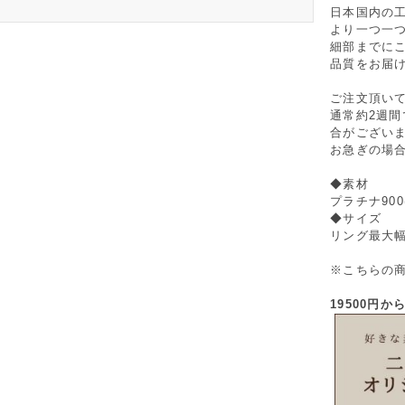
日本国内の
より一つ一
細部までに
品質をお届
ご注文頂い
通常約2週
合がござい
お急ぎの場
◆素材
プラチナ90
◆サイズ
リング最大幅 
※こちらの
19500円