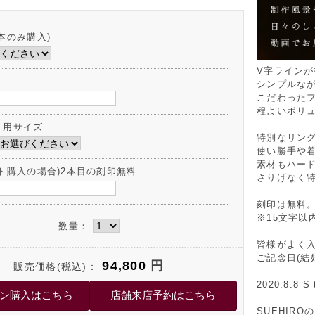
本のみ購入)
V字ライン
シンプルな
こだわった
程よいボリ
ト用サイズ
特別なリン
使い勝手や
素材もハー
ット購入の場合)2本目の刻印無料
さりげなく
刻印は無料
※15文字以
数量：
皆様がよく
ご記念日(結
94,800
円
販売価格(税込)：
2020.8.8 S 
SUEHIR