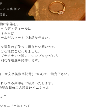
が指に馴染む。
がらもディティールに
フォルムは
ュームがスマートで上品な佇まい。
グを気負わず使って頂きたい想いから
着け心地にこだわりました。
ドプラチナで上質に、シンプルながらも
特別な存在感を発揮します。
。
内、大文字英数字記号(. to &)でご指定下さい。
入れられる刻印をご紹介いたします。
婚記念日orご入籍日)+イニシャル
to T
Oのジュエリーはすべて