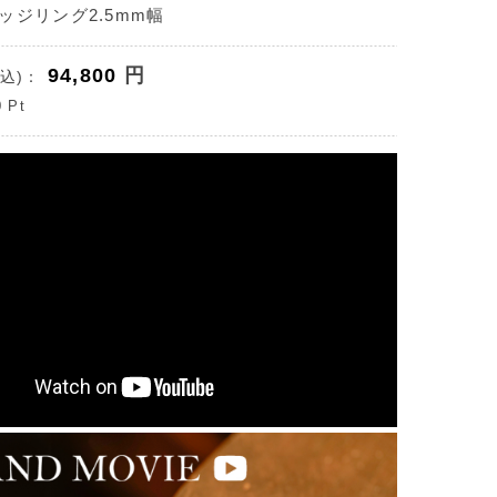
ッジリング2.5mm幅
94,800
円
込)：
0
Pt