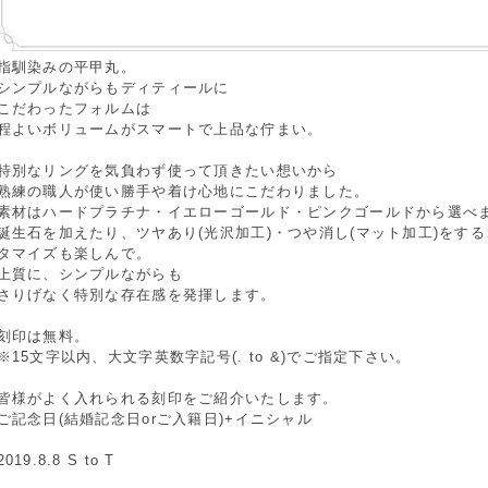
指馴染みの平甲丸。
シンプルながらもディティールに
こだわったフォルムは
程よいボリュームがスマートで上品な佇まい。
特別なリングを気負わず使って頂きたい想いから
熟練の職人が使い勝手や着け心地にこだわりました。
素材はハードプラチナ・イエローゴールド・ピンクゴールドから選べ
誕生石を加えたり、ツヤあり(光沢加工)・つや消し(マット加工)をす
タマイズも楽しんで。
上質に、シンプルながらも
さりげなく特別な存在感を発揮します。
刻印は無料。
※15文字以内、大文字英数字記号(. to &)でご指定下さい。
皆様がよく入れられる刻印をご紹介いたします。
ご記念日(結婚記念日orご入籍日)+イニシャル
2019.8.8 S to T