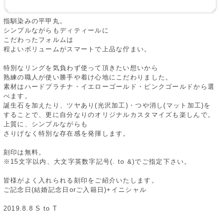
指馴染みの平甲丸。
シンプルながらもディティールに
こだわったフォルムは
程よいボリュームがスマートで上品な佇まい。
特別なリングを気負わず使って頂きたい想いから
熟練の職人が使い勝手や着け心地にこだわりました。
素材はハードプラチナ・イエローゴールド・ピンクゴールドから選
べます。
誕生石を加えたり、ツヤあり(光沢加工)・つや消し(マット加工)を
することで、更に自分なりのオリジナルカスタマイズも楽しんで。
上質に、シンプルながらも
さりげなく特別な存在感を発揮します。
刻印は無料。
※15文字以内、大文字英数字記号(. to &)でご指定下さい。
皆様がよく入れられる刻印をご紹介いたします。
ご記念日(結婚記念日orご入籍日)+イニシャル
2019.8.8 S to T