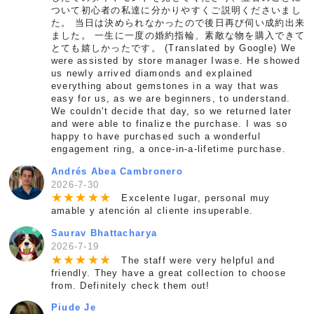
ついて初心者の私達に分かりやすくご説明くださいまし
た。 当日は決められなかったので後日再び伺い成約出来
ました。 一生に一度の婚約指輪、素敵な物を購入できて
とても嬉しかったです。 (Translated by Google) We
were assisted by store manager Iwase. He showed
us newly arrived diamonds and explained
everything about gemstones in a way that was
easy for us, as we are beginners, to understand.
We couldn't decide that day, so we returned later
and were able to finalize the purchase. I was so
happy to have purchased such a wonderful
engagement ring, a once-in-a-lifetime purchase.
Andrés Abea Cambronero
2026-7-30
★
★
★
★
★
Excelente lugar, personal muy
amable y atención al cliente insuperable.
Saurav Bhattacharya
2026-7-19
★
★
★
★
★
The staff were very helpful and
friendly. They have a great collection to choose
from. Definitely check them out!
Piude Je