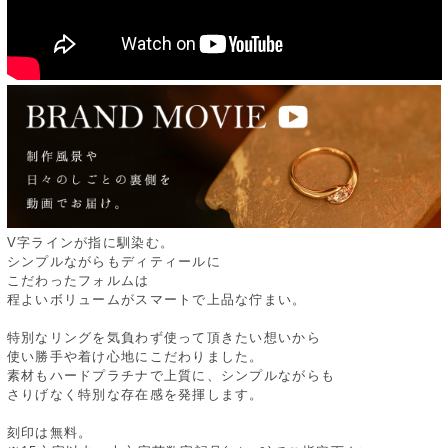
V字ラインが指に馴染む。
シンプルながらもディティールに
こだわったフォルムは
程よいボリュームがスマートで上品な佇まい。
特別なリングを気負わず使って頂きたい想いから
使い勝手や着け心地にこだわりました。
素材もハードプラチナで上質に、シンプルながらも
さりげなく特別な存在感を発揮します。
刻印は無料。