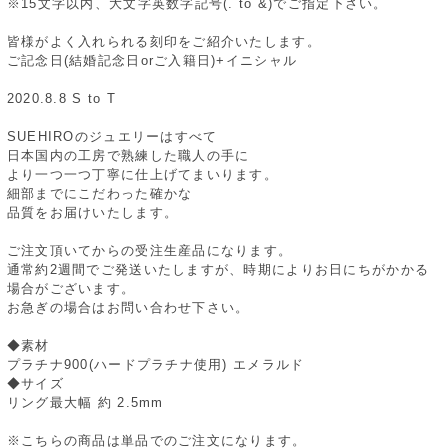
※15文字以内、大文字英数字記号(. to &)でご指定下さい。
皆様がよく入れられる刻印をご紹介いたします。
ご記念日(結婚記念日orご入籍日)+イニシャル
2020.8.8 S to T
SUEHIROのジュエリーはすべて
日本国内の工房で熟練した職人の手に
より一つ一つ丁寧に仕上げてまいります。
細部までにこだわった確かな
品質をお届けいたします。
ご注文頂いてからの受注生産品になります。
通常約2週間でご発送いたしますが、時期によりお日にちがかかる
場合がございます。
お急ぎの場合はお問い合わせ下さい。
◆素材
プラチナ900(ハードプラチナ使用) エメラルド
◆サイズ
リング最大幅 約 2.5mm
※こちらの商品は単品でのご注文になります。