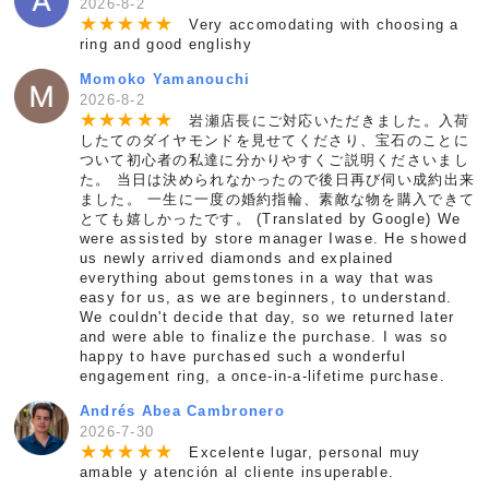
2026-8-2
★
★
★
★
★
Very accomodating with choosing a
ring and good englishy
Momoko Yamanouchi
2026-8-2
★
★
★
★
★
岩瀬店長にご対応いただきました。入荷
したてのダイヤモンドを見せてくださり、宝石のことに
ついて初心者の私達に分かりやすくご説明くださいまし
た。 当日は決められなかったので後日再び伺い成約出来
ました。 一生に一度の婚約指輪、素敵な物を購入できて
とても嬉しかったです。 (Translated by Google) We
were assisted by store manager Iwase. He showed
us newly arrived diamonds and explained
everything about gemstones in a way that was
easy for us, as we are beginners, to understand.
We couldn't decide that day, so we returned later
and were able to finalize the purchase. I was so
happy to have purchased such a wonderful
engagement ring, a once-in-a-lifetime purchase.
Andrés Abea Cambronero
2026-7-30
★
★
★
★
★
Excelente lugar, personal muy
amable y atención al cliente insuperable.