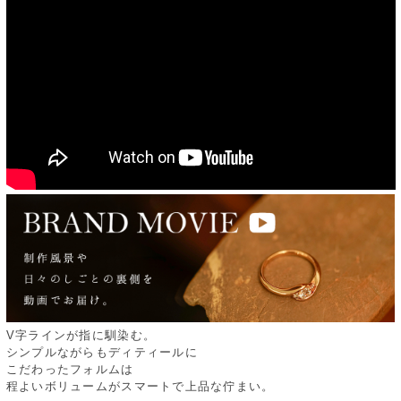
V字ラインが指に馴染む。
シンプルながらもディティールに
こだわったフォルムは
程よいボリュームがスマートで上品な佇まい。