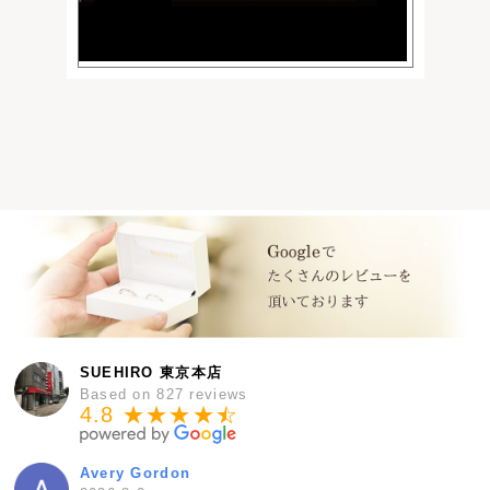
SUEHIRO 東京本店
Based on 827 reviews
4.8 ★★★★
★
☆
Avery Gordon