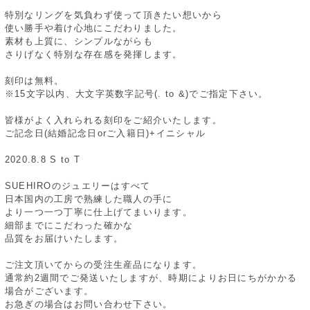
特別なリングを気負わず使って頂きたい想いから
使い勝手や着け心地にこだわりました。
素材も上質に、シンプルながらも
さりげなく特別な存在感を発揮します。
刻印は無料。
※15文字以内、大文字英数字記号(. to &)でご指定下さい。
皆様がよく入れられる刻印をご紹介いたします。
ご記念日(結婚記念日orご入籍日)+イニシャル
2020.8.8 S to T
SUEHIROのジュエリーはすべて
日本国内の工房で熟練した職人の手に
より一つ一つ丁寧に仕上げてまいります。
細部までにこだわった確かな
品質をお届けいたします。
ご注文頂いてからの受注生産品になります。
通常約2週間でご発送いたしますが、時期によりお日にちがかかる
場合がございます。
お急ぎの場合はお問い合わせ下さい。