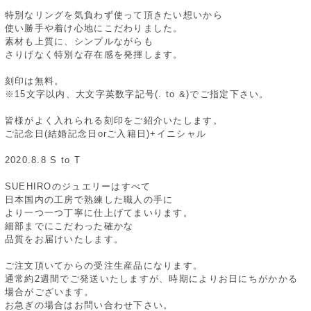
特別なリングを気負わず使って頂きたい想いから
使い勝手や着け心地にこだわりました。
素材も上質に、シンプルながらも
さりげなく特別な存在感を発揮します。
刻印は無料。
※15文字以内、大文字英数字記号(. to &)でご指定下さい。
皆様がよく入れられる刻印をご紹介いたします。
ご記念日(結婚記念日orご入籍日)+イニシャル
2020.8.8 S to T
SUEHIROのジュエリーはすべて
日本国内の工房で熟練した職人の手に
より一つ一つ丁寧に仕上げてまいります。
細部までにこだわった確かな
品質をお届けいたします。
ご注文頂いてからの受注生産品になります。
通常約2週間でご発送いたしますが、時期によりお日にちがかかる
場合がございます。
お急ぎの場合はお問い合わせ下さい。