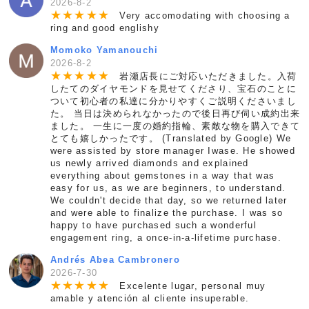
2026-8-2
★
★
★
★
★
Very accomodating with choosing a
ring and good englishy
Momoko Yamanouchi
2026-8-2
★
★
★
★
★
岩瀬店長にご対応いただきました。入荷
したてのダイヤモンドを見せてくださり、宝石のことに
ついて初心者の私達に分かりやすくご説明くださいまし
た。 当日は決められなかったので後日再び伺い成約出来
ました。 一生に一度の婚約指輪、素敵な物を購入できて
とても嬉しかったです。 (Translated by Google) We
were assisted by store manager Iwase. He showed
us newly arrived diamonds and explained
everything about gemstones in a way that was
easy for us, as we are beginners, to understand.
We couldn't decide that day, so we returned later
and were able to finalize the purchase. I was so
happy to have purchased such a wonderful
engagement ring, a once-in-a-lifetime purchase.
Andrés Abea Cambronero
2026-7-30
★
★
★
★
★
Excelente lugar, personal muy
amable y atención al cliente insuperable.