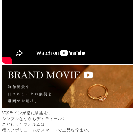
V字ラインが指に馴染む。
シンプルながらもディティールに
こだわったフォルムは
程よいボリュームがスマートで上品な佇まい。