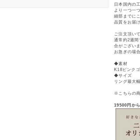
日本国内の
より一つ一
細部までに
品質をお届
ご注文頂い
通常約2週
合がござい
お急ぎの場
◆素材
K18ピンク
◆サイズ
リング最大幅
※こちらの
19500円