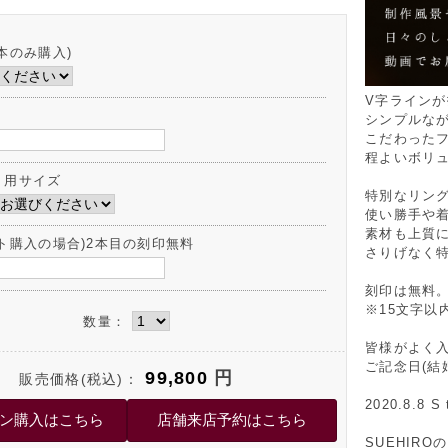
本のみ購入)
V字ライン
シンプルな
こだわった
程よいボリ
ト用サイズ
特別なリン
使い勝手や
素材も上質
ット購入の場合)2本目の刻印無料
さりげなく
刻印は無料
※15文字以
数量：
皆様がよく
ご記念日(結
99,800
円
販売価格(税込)：
2020.8.8 S 
SUEHIR