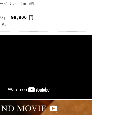
ッジリング2mm幅
99,800
円
込)：
0
Pt