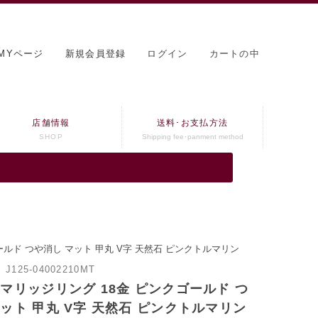
MYページ
新規会員登録
ログイン
カートの中
店舗情報
送料･お支払方法
SHOP
Shipping fee･panment method
ールド つや消し マット 甲丸 V字 天然石 ピンクトルマリン
：
J125-04002210MT
 マリッジリング 18金 ピンクゴールド つ
ット 甲丸 V字 天然石 ピンクトルマリン