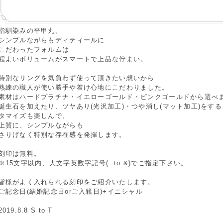
指馴染みの平甲丸。
シンプルながらもディティールに
こだわったフォルムは
程よいボリュームがスマートで上品な佇まい。
特別なリングを気負わず使って頂きたい想いから
熟練の職人が使い勝手や着け心地にこだわりました。
素材はハードプラチナ・イエローゴールド・ピンクゴールドから選べ
誕生石を加えたり、ツヤあり(光沢加工)・つや消し(マット加工)をす
タマイズも楽しんで。
上質に、シンプルながらも
さりげなく特別な存在感を発揮します。
刻印は無料。
※15文字以内、大文字英数字記号(. to &)でご指定下さい。
皆様がよく入れられる刻印をご紹介いたします。
ご記念日(結婚記念日orご入籍日)+イニシャル
2019.8.8 S to T