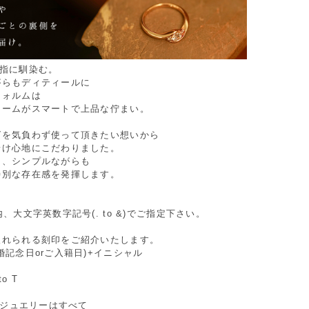
が指に馴染む。
がらもディティールに
フォルムは
ュームがスマートで上品な佇まい。
グを気負わず使って頂きたい想いから
着け心地にこだわりました。
に、シンプルながらも
特別な存在感を発揮します。
。
内、大文字英数字記号(. to &)でご指定下さい。
入れられる刻印をご紹介いたします。
婚記念日orご入籍日)+イニシャル
to T
Oのジュエリーはすべて