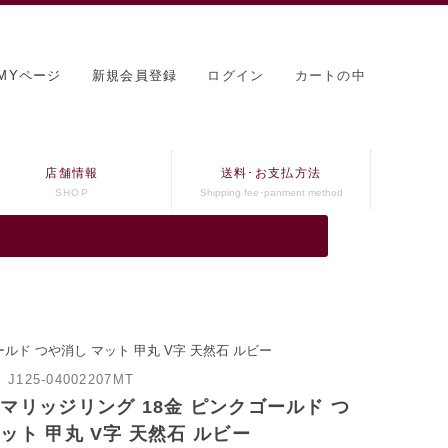
MYページ
新規会員登録
ログイン
カートの中
店舗情報
送料･お支払方法
SHOP
Shipping fee･panment method
ルド つや消し マット 甲丸 V字 天然石 ルビー
：
J125-04002207MT
 マリッジリング 18金 ピンクゴールド つ
ット 甲丸 V字 天然石 ルビー