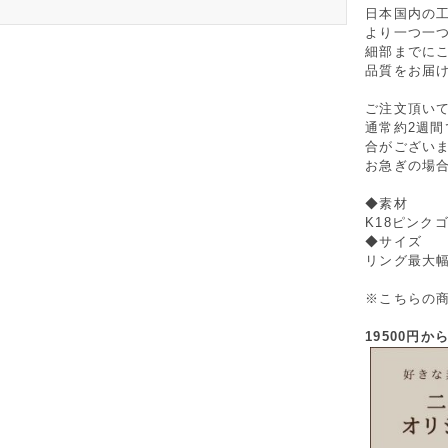
日本国内の
より一つ一
細部までに
品質をお届
ご注文頂い
通常約2週
合がござい
お急ぎの場
◆素材
K18ピンク
◆サイズ
リング最大幅
※こちらの
19500円