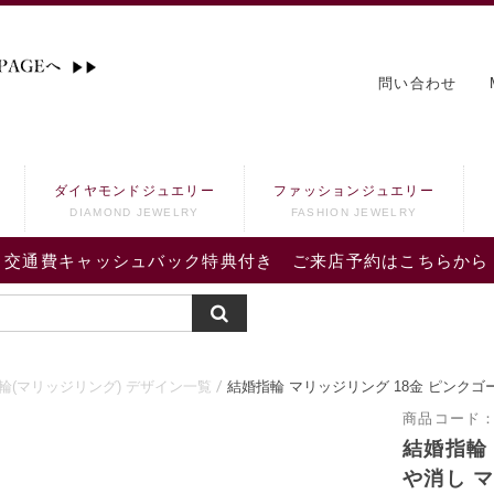
問い合わせ
ダイヤモンドジュエリー
ファッションジュエリー
DIAMOND JEWELRY
FASHION JEWELRY
交通費キャッシュバック特典付き ご来店予約はこちらから
輪(マリッジリング) デザイン一覧
結婚指輪 マリッジリング 18金 ピンクゴー
商品コード
結婚指輪
や消し マ