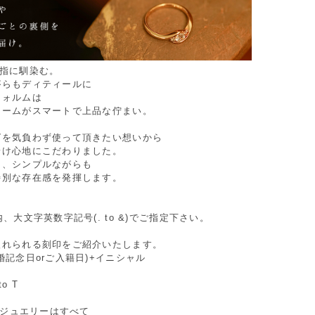
が指に馴染む。
がらもディティールに
フォルムは
ュームがスマートで上品な佇まい。
グを気負わず使って頂きたい想いから
着け心地にこだわりました。
に、シンプルながらも
特別な存在感を発揮します。
。
内、大文字英数字記号(. to &)でご指定下さい。
入れられる刻印をご紹介いたします。
婚記念日orご入籍日)+イニシャル
to T
Oのジュエリーはすべて