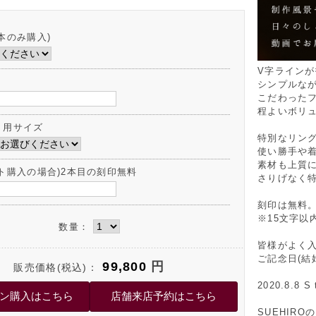
本のみ購入)
V字ライン
シンプルな
こだわった
程よいボリ
ト用サイズ
特別なリン
使い勝手や
素材も上質
ット購入の場合)2本目の刻印無料
さりげなく
刻印は無料
※15文字以
数量：
皆様がよく
ご記念日(結
99,800
円
販売価格(税込)：
2020.8.8 S 
SUEHIR