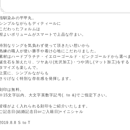
指馴染みの平甲丸。
シンプルながらもディティールに
こだわったフォルムは
程よいボリュームがスマートで上品な佇まい。
特別なリングを気負わず使って頂きたい想いから
熟練の職人が使い勝手や着け心地にこだわりました。
素材はハードプラチナ・イエローゴールド・ピンクゴールドから選べ
誕生石を加えたり、ツヤあり(光沢加工)・つや消し(マット加工)をす
タマイズも楽しんで。
上質に、シンプルながらも
さりげなく特別な存在感を発揮します。
刻印は無料。
※15文字以内、大文字英数字記号(. to &)でご指定下さい。
皆様がよく入れられる刻印をご紹介いたします。
ご記念日(結婚記念日orご入籍日)+イニシャル
2019.8.8 S to T