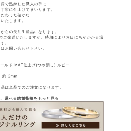
工房で熟練した職人の手に
つ丁寧に仕上げてまいります。
こだわった確かな
けいたします。
てからの受注生産品になります。
間でご発送いたしますが、時期によりお日にちがかかる場
ます。
合はお問い合わせ下さい。
ゴールド MAT仕上げ(つや消し) ルビー
 約 2mm
商品は単品でのご注文になります。
から、選べる結婚指輪をもっと見る