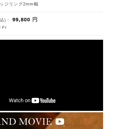
ッジリング2mm幅
99,800
円
込)：
0
Pt