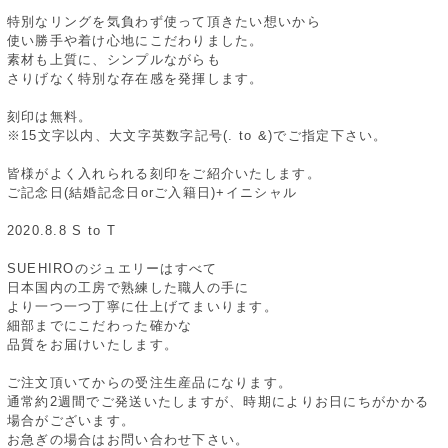
特別なリングを気負わず使って頂きたい想いから
使い勝手や着け心地にこだわりました。
素材も上質に、シンプルながらも
さりげなく特別な存在感を発揮します。
刻印は無料。
※15文字以内、大文字英数字記号(. to &)でご指定下さい。
皆様がよく入れられる刻印をご紹介いたします。
ご記念日(結婚記念日orご入籍日)+イニシャル
2020.8.8 S to T
SUEHIROのジュエリーはすべて
日本国内の工房で熟練した職人の手に
より一つ一つ丁寧に仕上げてまいります。
細部までにこだわった確かな
品質をお届けいたします。
ご注文頂いてからの受注生産品になります。
通常約2週間でご発送いたしますが、時期によりお日にちがかかる
場合がございます。
お急ぎの場合はお問い合わせ下さい。