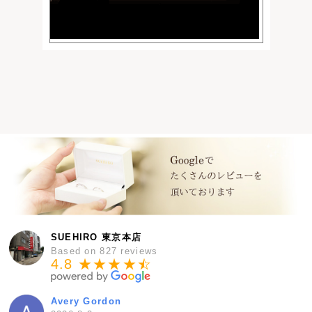
SUEHIRO 東京本店
Based on 827 reviews
4.8 ★★★★
★
☆
Avery Gordon