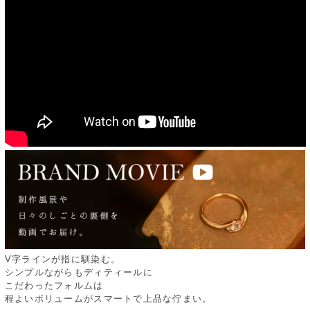
V字ラインが指に馴染む。
シンプルながらもディティールに
こだわったフォルムは
程よいボリュームがスマートで上品な佇まい。