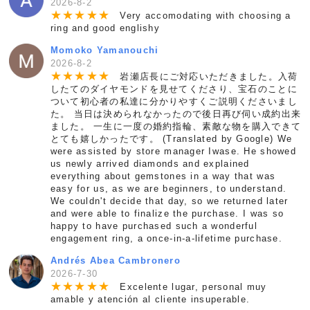
2026-8-2
★
★
★
★
★
Very accomodating with choosing a
ring and good englishy
Momoko Yamanouchi
2026-8-2
★
★
★
★
★
岩瀬店長にご対応いただきました。入荷
したてのダイヤモンドを見せてくださり、宝石のことに
ついて初心者の私達に分かりやすくご説明くださいまし
た。 当日は決められなかったので後日再び伺い成約出来
ました。 一生に一度の婚約指輪、素敵な物を購入できて
とても嬉しかったです。 (Translated by Google) We
were assisted by store manager Iwase. He showed
us newly arrived diamonds and explained
everything about gemstones in a way that was
easy for us, as we are beginners, to understand.
We couldn't decide that day, so we returned later
and were able to finalize the purchase. I was so
happy to have purchased such a wonderful
engagement ring, a once-in-a-lifetime purchase.
Andrés Abea Cambronero
2026-7-30
★
★
★
★
★
Excelente lugar, personal muy
amable y atención al cliente insuperable.