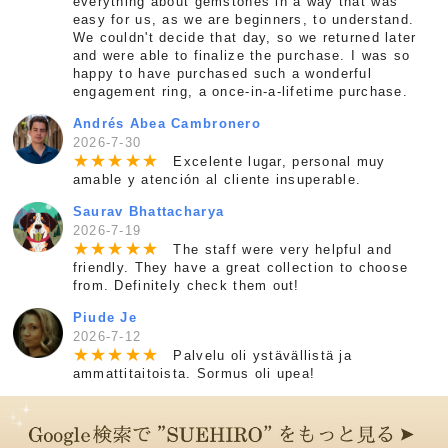
everything about gemstones in a way that was
easy for us, as we are beginners, to understand.
We couldn't decide that day, so we returned later
and were able to finalize the purchase. I was so
happy to have purchased such a wonderful
engagement ring, a once-in-a-lifetime purchase.
Andrés Abea Cambronero
2026-7-30
★
★
★
★
★
Excelente lugar, personal muy
amable y atención al cliente insuperable.
Saurav Bhattacharya
2026-7-19
★
★
★
★
★
The staff were very helpful and
friendly. They have a great collection to choose
from. Definitely check them out!
Piude Je
2026-7-12
★
★
★
★
★
Palvelu oli ystävällistä ja
ammattitaitoista. Sormus oli upea!