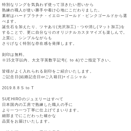
特別なリングを気負わず使って頂きたい想いから
熟練の職人が使い勝手や着け心地にこだわりました。
素材はハードプラチナ・イエローゴールド・ピンクゴールドから選
べます。
誕生石を加えたり、ツヤあり(光沢加工)・つや消し(マット加工)を
することで、更に自分なりのオリジナルカスタマイズも楽しんで。
上質に、シンプルながらも
さりげなく特別な存在感を発揮します。
刻印は無料。
※15文字以内、大文字英数字記号(. to &)でご指定下さい。
皆様がよく入れられる刻印をご紹介いたします。
ご記念日(結婚記念日orご入籍日)+イニシャル
2019.8.8 S to T
SUEHIROのジュエリーはすべて
日本国内の工房で熟練した職人の手に
より一つ一つ丁寧に仕上げてまいります。
細部までにこだわった確かな
品質をお届けいたします。