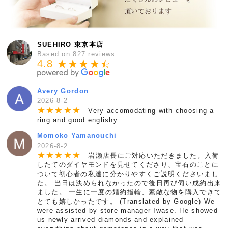
SUEHIRO 東京本店
Based on 827 reviews
4.8 ★★★★
★
☆
Avery Gordon
2026-8-2
★
★
★
★
★
Very accomodating with choosing a
ring and good englishy
Momoko Yamanouchi
2026-8-2
★
★
★
★
★
岩瀬店長にご対応いただきました。入荷
したてのダイヤモンドを見せてくださり、宝石のことに
ついて初心者の私達に分かりやすくご説明くださいまし
た。 当日は決められなかったので後日再び伺い成約出来
ました。 一生に一度の婚約指輪、素敵な物を購入できて
とても嬉しかったです。 (Translated by Google) We
were assisted by store manager Iwase. He showed
us newly arrived diamonds and explained