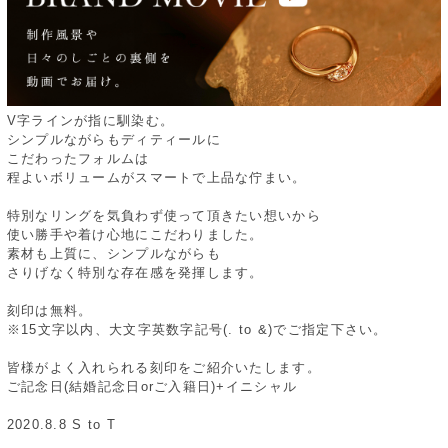
V字ラインが指に馴染む。
シンプルながらもディティールに
こだわったフォルムは
程よいボリュームがスマートで上品な佇まい。
特別なリングを気負わず使って頂きたい想いから
使い勝手や着け心地にこだわりました。
素材も上質に、シンプルながらも
さりげなく特別な存在感を発揮します。
刻印は無料。
※15文字以内、大文字英数字記号(. to &)でご指定下さい。
皆様がよく入れられる刻印をご紹介いたします。
ご記念日(結婚記念日orご入籍日)+イニシャル
2020.8.8 S to T