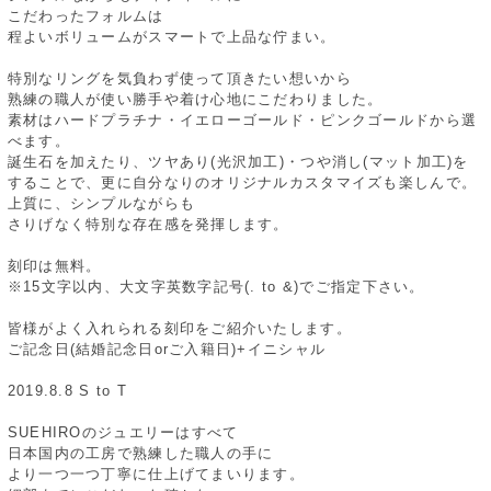
こだわったフォルムは
程よいボリュームがスマートで上品な佇まい。
特別なリングを気負わず使って頂きたい想いから
熟練の職人が使い勝手や着け心地にこだわりました。
素材はハードプラチナ・イエローゴールド・ピンクゴールドから選
べます。
誕生石を加えたり、ツヤあり(光沢加工)・つや消し(マット加工)を
することで、更に自分なりのオリジナルカスタマイズも楽しんで。
上質に、シンプルながらも
さりげなく特別な存在感を発揮します。
刻印は無料。
※15文字以内、大文字英数字記号(. to &)でご指定下さい。
皆様がよく入れられる刻印をご紹介いたします。
ご記念日(結婚記念日orご入籍日)+イニシャル
2019.8.8 S to T
SUEHIROのジュエリーはすべて
日本国内の工房で熟練した職人の手に
より一つ一つ丁寧に仕上げてまいります。