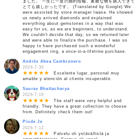
ました。 一生に一度の婚約指輪、素敵な物を購入できて
とても嬉しかったです。 (Translated by Google) We
were assisted by store manager Iwase. He showed
us newly arrived diamonds and explained
everything about gemstones in a way that was
easy for us, as we are beginners, to understand.
We couldn't decide that day, so we returned later
and were able to finalize the purchase. I was so
happy to have purchased such a wonderful
engagement ring, a once-in-a-lifetime purchase.
Andrés Abea Cambronero
2026-7-30
★
★
★
★
★
Excelente lugar, personal muy
amable y atención al cliente insuperable.
Saurav Bhattacharya
2026-7-19
★
★
★
★
★
The staff were very helpful and
friendly. They have a great collection to choose
from. Definitely check them out!
Piude Je
2026-7-12
★
★
★
★
★
Palvelu oli ystävällistä ja