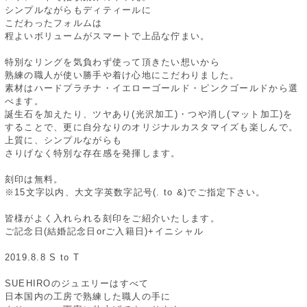
シンプルながらもディティールに
こだわったフォルムは
程よいボリュームがスマートで上品な佇まい。
特別なリングを気負わず使って頂きたい想いから
熟練の職人が使い勝手や着け心地にこだわりました。
素材はハードプラチナ・イエローゴールド・ピンクゴールドから選
べます。
誕生石を加えたり、ツヤあり(光沢加工)・つや消し(マット加工)を
することで、更に自分なりのオリジナルカスタマイズも楽しんで。
上質に、シンプルながらも
さりげなく特別な存在感を発揮します。
刻印は無料。
※15文字以内、大文字英数字記号(. to &)でご指定下さい。
皆様がよく入れられる刻印をご紹介いたします。
ご記念日(結婚記念日orご入籍日)+イニシャル
2019.8.8 S to T
SUEHIROのジュエリーはすべて
日本国内の工房で熟練した職人の手に