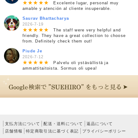
★
★
★
★
★
Excelente lugar, personal muy
amable y atención al cliente insuperable.
Saurav Bhattacharya
2026-7-19
★
★
★
★
★
The staff were very helpful and
friendly. They have a great collection to choose
from. Definitely check them out!
Piude Je
2026-7-12
★
★
★
★
★
Palvelu oli ystävällistä ja
ammattitaitoista. Sormus oli upea!
支払方法について
配送・送料について
返品について
店舗情報
特定商取引法に基づく表記
プライバシーポリシー