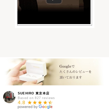
SUEHIRO 東京本店
Based on 827 reviews
4.8 ★★★★
★
☆