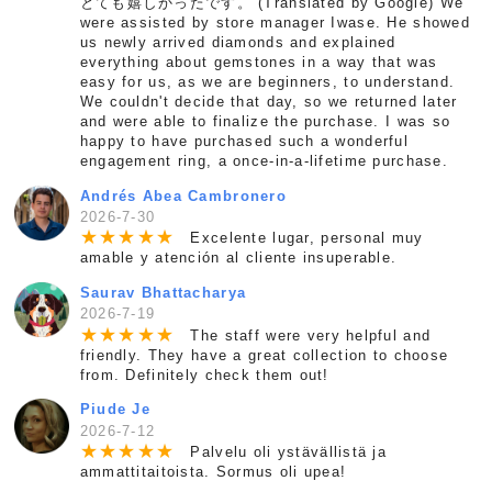
とても嬉しかったです。 (Translated by Google) We
were assisted by store manager Iwase. He showed
us newly arrived diamonds and explained
everything about gemstones in a way that was
easy for us, as we are beginners, to understand.
We couldn't decide that day, so we returned later
and were able to finalize the purchase. I was so
happy to have purchased such a wonderful
engagement ring, a once-in-a-lifetime purchase.
Andrés Abea Cambronero
2026-7-30
★
★
★
★
★
Excelente lugar, personal muy
amable y atención al cliente insuperable.
Saurav Bhattacharya
2026-7-19
★
★
★
★
★
The staff were very helpful and
friendly. They have a great collection to choose
from. Definitely check them out!
Piude Je
2026-7-12
★
★
★
★
★
Palvelu oli ystävällistä ja
ammattitaitoista. Sormus oli upea!