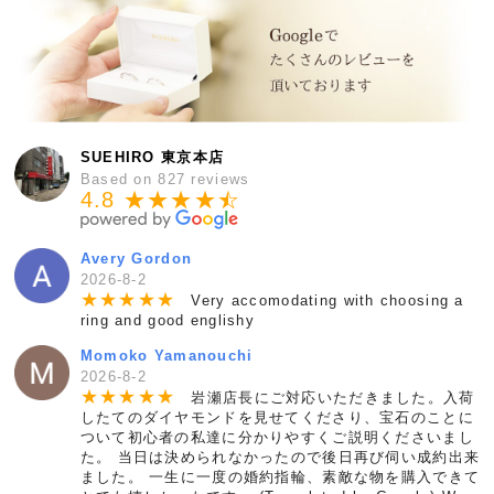
SUEHIRO 東京本店
Based on 827 reviews
4.8 ★★★★
★
☆
Avery Gordon
2026-8-2
★
★
★
★
★
Very accomodating with choosing a
ring and good englishy
Momoko Yamanouchi
2026-8-2
★
★
★
★
★
岩瀬店長にご対応いただきました。入荷
したてのダイヤモンドを見せてくださり、宝石のことに
ついて初心者の私達に分かりやすくご説明くださいまし
た。 当日は決められなかったので後日再び伺い成約出来
ました。 一生に一度の婚約指輪、素敵な物を購入できて