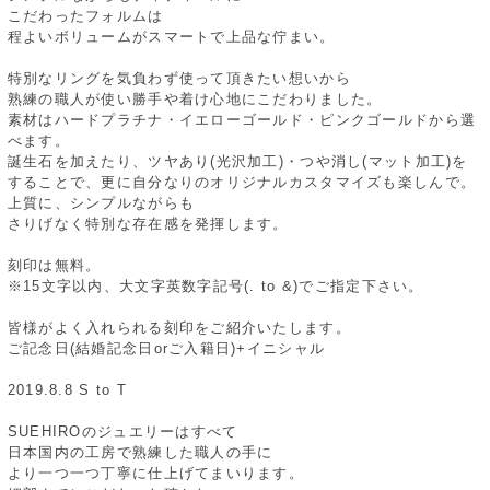
こだわったフォルムは
程よいボリュームがスマートで上品な佇まい。
特別なリングを気負わず使って頂きたい想いから
熟練の職人が使い勝手や着け心地にこだわりました。
素材はハードプラチナ・イエローゴールド・ピンクゴールドから選
べます。
誕生石を加えたり、ツヤあり(光沢加工)・つや消し(マット加工)を
することで、更に自分なりのオリジナルカスタマイズも楽しんで。
上質に、シンプルながらも
さりげなく特別な存在感を発揮します。
刻印は無料。
※15文字以内、大文字英数字記号(. to &)でご指定下さい。
皆様がよく入れられる刻印をご紹介いたします。
ご記念日(結婚記念日orご入籍日)+イニシャル
2019.8.8 S to T
SUEHIROのジュエリーはすべて
日本国内の工房で熟練した職人の手に
より一つ一つ丁寧に仕上げてまいります。