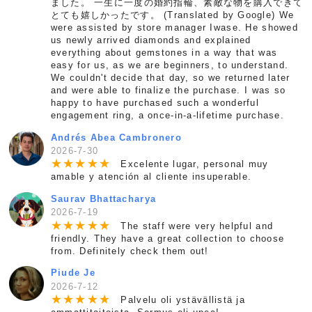
ました。 一生に一度の婚約指輪、素敵な物を購入できて
とても嬉しかったです。 (Translated by Google) We
were assisted by store manager Iwase. He showed
us newly arrived diamonds and explained
everything about gemstones in a way that was
easy for us, as we are beginners, to understand.
We couldn't decide that day, so we returned later
and were able to finalize the purchase. I was so
happy to have purchased such a wonderful
engagement ring, a once-in-a-lifetime purchase.
Andrés Abea Cambronero
2026-7-30
★
★
★
★
★
Excelente lugar, personal muy
amable y atención al cliente insuperable.
Saurav Bhattacharya
2026-7-19
★
★
★
★
★
The staff were very helpful and
friendly. They have a great collection to choose
from. Definitely check them out!
Piude Je
2026-7-12
★
★
★
★
★
Palvelu oli ystävällistä ja