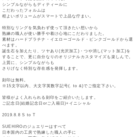
シンプルながらもディティールに
こだわったフォルムは
程よいボリュームがスマートで上品な佇まい。
特別なリングを気負わず使って頂きたい想いから
熟練の職人が使い勝手や着け心地にこだわりました。
素材はハードプラチナ・イエローゴールド・ピンクゴールドから選
べます。
誕生石を加えたり、ツヤあり(光沢加工)・つや消し(マット加工)を
することで、更に自分なりのオリジナルカスタマイズも楽しんで。
上質に、シンプルながらも
さりげなく特別な存在感を発揮します。
刻印は無料。
※15文字以内、大文字英数字記号(. to &)でご指定下さい。
皆様がよく入れられる刻印をご紹介いたします。
ご記念日(結婚記念日orご入籍日)+イニシャル
2019.8.8 S to T
SUEHIROのジュエリーはすべて
日本国内の工房で熟練した職人の手に