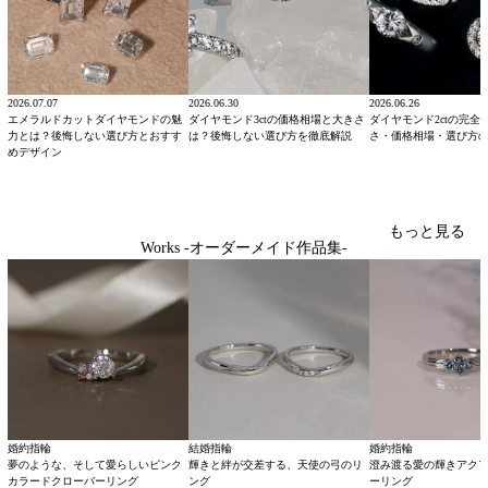
2026.07.07
2026.06.30
2026.06.26
エメラルドカットダイヤモンドの魅
ダイヤモンド3ctの価格相場と大きさ
ダイヤモンド2ctの完全
力とは？後悔しない選び方とおすす
は？後悔しない選び方を徹底解説
さ・価格相場・選び方
めデザイン
もっと見る
Works -オーダーメイド作品集-
婚約指輪
結婚指輪
婚約指輪
夢のような、そして愛らしいピンク
輝きと絆が交差する、天使の弓のリ
澄み渡る愛の輝きアク
カラードクローバーリング
ング
ーリング