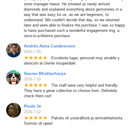
store manager Iwase. He showed us newly arrived
diamonds and explained everything about gemstones in a
way that was easy for us, as we are beginners, to
understand. We couldn't decide that day, so we returned
later and were able to finalize the purchase. I was so happy
to have purchased such a wonderful engagement ring, a
once-in-a-lifetime purchase.
Andrés Abea Cambronero
2026-7-30
★
★
★
★
★
Excelente lugar, personal muy amable y
atención al cliente insuperable.
Saurav Bhattacharya
2026-7-19
★
★
★
★
★
The staff were very helpful and friendly.
They have a great collection to choose from. Definitely
check them out!
Piude Je
2026-7-12
★
★
★
★
★
Palvelu oli ystävällistä ja ammattitaitoista.
Sormus oli upea!