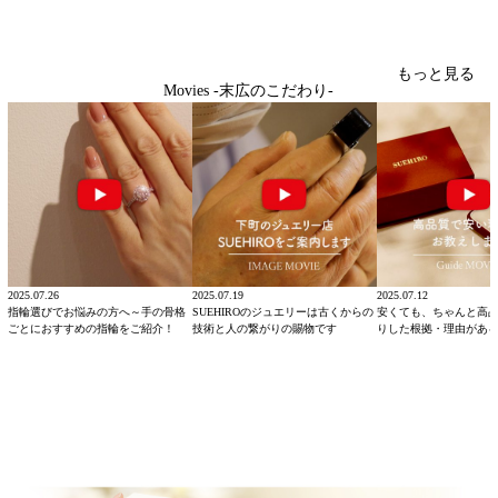
もっと見る
Movies -末広のこだわり-
2025.07.26
2025.07.19
2025.07.12
指輪選びでお悩みの方へ～手の骨格
SUEHIROのジュエリーは古くからの
安くても、ちゃんと高
ごとにおすすめの指輪をご紹介！
技術と人の繋がりの賜物です
りした根拠・理由があ