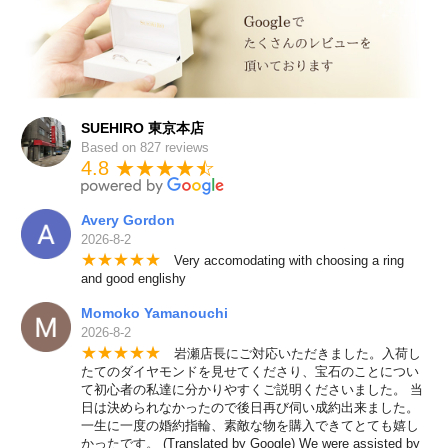
SUEHIRO 東京本店
Based on 827 reviews
4.8 ★★★★
★
☆
Avery Gordon
2026-8-2
★
★
★
★
★
Very accomodating with choosing a ring
and good englishy
Momoko Yamanouchi
2026-8-2
★
★
★
★
★
岩瀬店長にご対応いただきました。入荷し
たてのダイヤモンドを見せてくださり、宝石のことについ
て初心者の私達に分かりやすくご説明くださいました。 当
日は決められなかったので後日再び伺い成約出来ました。
一生に一度の婚約指輪、素敵な物を購入できてとても嬉し
かったです。 (Translated by Google) We were assisted by