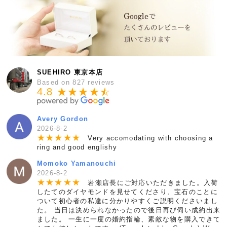
SUEHIRO 東京本店
Based on 827 reviews
4.8 ★★★★
★
☆
Avery Gordon
2026-8-2
★
★
★
★
★
Very accomodating with choosing a
ring and good englishy
Momoko Yamanouchi
2026-8-2
★
★
★
★
★
岩瀬店長にご対応いただきました。入荷
したてのダイヤモンドを見せてくださり、宝石のことに
ついて初心者の私達に分かりやすくご説明くださいまし
た。 当日は決められなかったので後日再び伺い成約出来
ました。 一生に一度の婚約指輪、素敵な物を購入できて