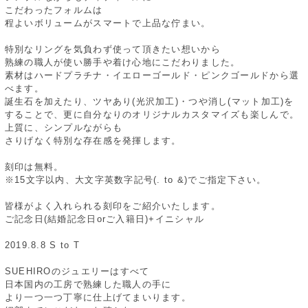
こだわったフォルムは
程よいボリュームがスマートで上品な佇まい。
特別なリングを気負わず使って頂きたい想いから
熟練の職人が使い勝手や着け心地にこだわりました。
素材はハードプラチナ・イエローゴールド・ピンクゴールドから選
べます。
誕生石を加えたり、ツヤあり(光沢加工)・つや消し(マット加工)を
することで、更に自分なりのオリジナルカスタマイズも楽しんで。
上質に、シンプルながらも
さりげなく特別な存在感を発揮します。
刻印は無料。
※15文字以内、大文字英数字記号(. to &)でご指定下さい。
皆様がよく入れられる刻印をご紹介いたします。
ご記念日(結婚記念日orご入籍日)+イニシャル
2019.8.8 S to T
SUEHIROのジュエリーはすべて
日本国内の工房で熟練した職人の手に
より一つ一つ丁寧に仕上げてまいります。