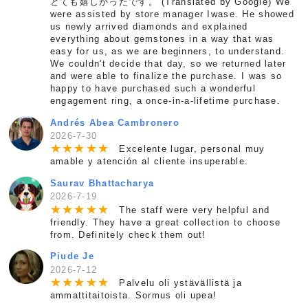
とても嬉しかったです。 (Translated by Google) We
were assisted by store manager Iwase. He showed
us newly arrived diamonds and explained
everything about gemstones in a way that was
easy for us, as we are beginners, to understand.
We couldn't decide that day, so we returned later
and were able to finalize the purchase. I was so
happy to have purchased such a wonderful
engagement ring, a once-in-a-lifetime purchase.
Andrés Abea Cambronero
2026-7-30
★
★
★
★
★
Excelente lugar, personal muy
amable y atención al cliente insuperable.
Saurav Bhattacharya
2026-7-19
★
★
★
★
★
The staff were very helpful and
friendly. They have a great collection to choose
from. Definitely check them out!
Piude Je
2026-7-12
★
★
★
★
★
Palvelu oli ystävällistä ja
ammattitaitoista. Sormus oli upea!