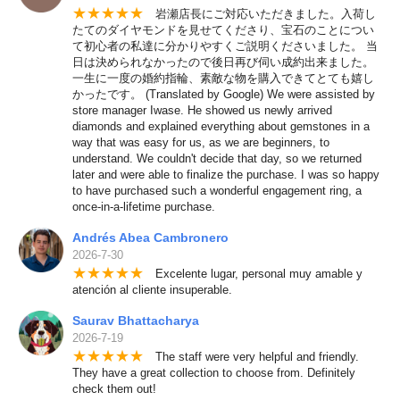
★
★
★
★
★
岩瀬店長にご対応いただきました。入荷し
たてのダイヤモンドを見せてくださり、宝石のことについ
て初心者の私達に分かりやすくご説明くださいました。 当
日は決められなかったので後日再び伺い成約出来ました。
一生に一度の婚約指輪、素敵な物を購入できてとても嬉し
かったです。 (Translated by Google) We were assisted by
store manager Iwase. He showed us newly arrived
diamonds and explained everything about gemstones in a
way that was easy for us, as we are beginners, to
understand. We couldn't decide that day, so we returned
later and were able to finalize the purchase. I was so happy
to have purchased such a wonderful engagement ring, a
once-in-a-lifetime purchase.
Andrés Abea Cambronero
2026-7-30
★
★
★
★
★
Excelente lugar, personal muy amable y
atención al cliente insuperable.
Saurav Bhattacharya
2026-7-19
★
★
★
★
★
The staff were very helpful and friendly.
They have a great collection to choose from. Definitely
check them out!