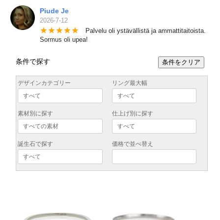
Piude Je
2026-7-12
★
★
★
★
★
Palvelu oli ystävällistä ja ammattitaitoista.
Sormus oli upea!
条件で探す
条件をクリア
デザインカテゴリー
リング最大幅
素材別に探す
仕上げ別に探す
誕生石で探す
価格で並べ替え