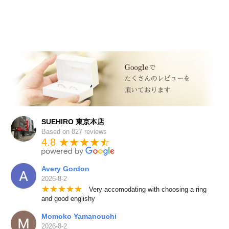
SUEHIRO 東京本店
Based on 827 reviews
4.8 ★★★★
★
☆
Avery Gordon
2026-8-2
★
★
★
★
★
Very accomodating with choosing a ring
and good englishy
Momoko Yamanouchi
2026-8-2