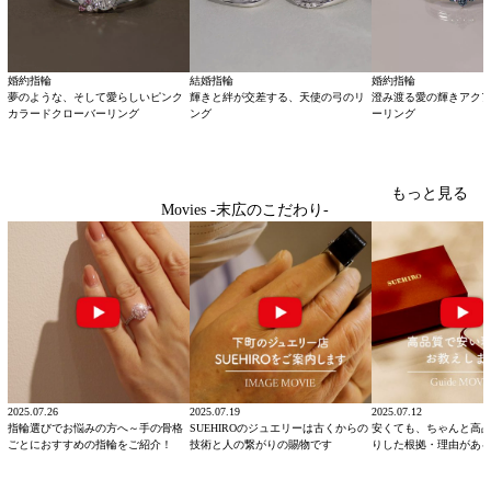
婚約指輪
結婚指輪
婚約指輪
夢のような、そして愛らしいピンク
輝きと絆が交差する、天使の弓のリ
澄み渡る愛の輝きアク
カラードクローバーリング
ング
ーリング
もっと見る
Movies -末広のこだわり-
2025.07.26
2025.07.19
2025.07.12
指輪選びでお悩みの方へ～手の骨格
SUEHIROのジュエリーは古くからの
安くても、ちゃんと高
ごとにおすすめの指輪をご紹介！
技術と人の繋がりの賜物です
りした根拠・理由があ