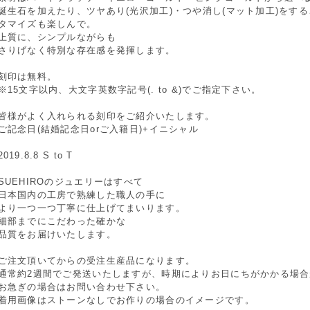
誕生石を加えたり、ツヤあり(光沢加工)・つや消し(マット加工)をす
タマイズも楽しんで。
上質に、シンプルながらも
さりげなく特別な存在感を発揮します。
刻印は無料。
※15文字以内、大文字英数字記号(. to &)でご指定下さい。
皆様がよく入れられる刻印をご紹介いたします。
ご記念日(結婚記念日orご入籍日)+イニシャル
2019.8.8 S to T
SUEHIROのジュエリーはすべて
日本国内の工房で熟練した職人の手に
より一つ一つ丁寧に仕上げてまいります。
細部までにこだわった確かな
品質をお届けいたします。
ご注文頂いてからの受注生産品になります。
通常約2週間でご発送いたしますが、時期によりお日にちがかかる場
お急ぎの場合はお問い合わせ下さい。
着用画像はストーンなしでお作りの場合のイメージです。