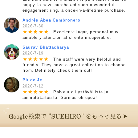
happy to have purchased such a wonderful
engagement ring, a once-in-a-lifetime purchase.
Andrés Abea Cambronero
2026-7-30
★
★
★
★
★
Excelente lugar, personal muy
amable y atención al cliente insuperable.
Saurav Bhattacharya
2026-7-19
★
★
★
★
★
The staff were very helpful and
friendly. They have a great collection to choose
from. Definitely check them out!
Piude Je
2026-7-12
★
★
★
★
★
Palvelu oli ystävällistä ja
ammattitaitoista. Sormus oli upea!