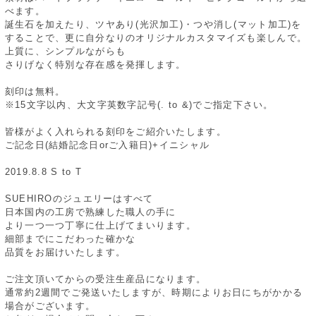
べます。
誕生石を加えたり、ツヤあり(光沢加工)・つや消し(マット加工)を
することで、更に自分なりのオリジナルカスタマイズも楽しんで。
上質に、シンプルながらも
さりげなく特別な存在感を発揮します。
刻印は無料。
※15文字以内、大文字英数字記号(. to &)でご指定下さい。
皆様がよく入れられる刻印をご紹介いたします。
ご記念日(結婚記念日orご入籍日)+イニシャル
2019.8.8 S to T
SUEHIROのジュエリーはすべて
日本国内の工房で熟練した職人の手に
より一つ一つ丁寧に仕上げてまいります。
細部までにこだわった確かな
品質をお届けいたします。
ご注文頂いてからの受注生産品になります。
通常約2週間でご発送いたしますが、時期によりお日にちがかかる
場合がございます。