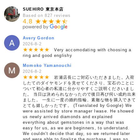
SUEHIRO 東京本店
Based on 827 reviews
4.8 ★★★★
★
☆
Avery Gordon
2026-8-2
★
★
★
★
★
Very accomodating with choosing a
ring and good englishy
Momoko Yamanouchi
2026-8-2
★
★
★
★
★
岩瀬店長にご対応いただきました。入荷
したてのダイヤモンドを見せてくださり、宝石のことに
ついて初心者の私達に分かりやすくご説明くださいまし
た。 当日は決められなかったので後日再び伺い成約出来
ました。 一生に一度の婚約指輪、素敵な物を購入できて
とても嬉しかったです。 (Translated by Google) We
were assisted by store manager Iwase. He showed
us newly arrived diamonds and explained
everything about gemstones in a way that was
easy for us, as we are beginners, to understand.
We couldn't decide that day, so we returned later
and were able to finalize the purchase. I was so