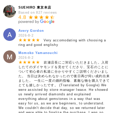
SUEHIRO 東京本店
Based on 827 reviews
4.8 ★★★★
★
☆
Avery Gordon
2026-8-2
★
★
★
★
★
Very accomodating with choosing a
ring and good englishy
Momoko Yamanouchi
2026-8-2
★
★
★
★
★
岩瀬店長にご対応いただきました。入荷
したてのダイヤモンドを見せてくださり、宝石のことに
ついて初心者の私達に分かりやすくご説明くださいまし
た。 当日は決められなかったので後日再び伺い成約出来
ました。 一生に一度の婚約指輪、素敵な物を購入できて
とても嬉しかったです。 (Translated by Google) We
were assisted by store manager Iwase. He showed
us newly arrived diamonds and explained
everything about gemstones in a way that was
easy for us, as we are beginners, to understand.
We couldn't decide that day, so we returned later
and were able to finalize the purchase. I was so