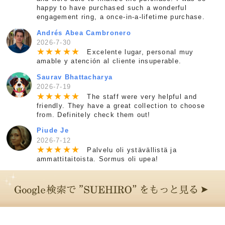
happy to have purchased such a wonderful
engagement ring, a once-in-a-lifetime purchase.
Andrés Abea Cambronero
2026-7-30
★
★
★
★
★
Excelente lugar, personal muy
amable y atención al cliente insuperable.
Saurav Bhattacharya
2026-7-19
★
★
★
★
★
The staff were very helpful and
friendly. They have a great collection to choose
from. Definitely check them out!
Piude Je
2026-7-12
★
★
★
★
★
Palvelu oli ystävällistä ja
ammattitaitoista. Sormus oli upea!