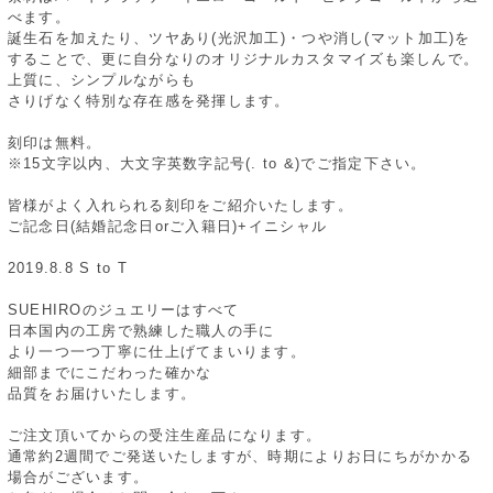
べます。
誕生石を加えたり、ツヤあり(光沢加工)・つや消し(マット加工)を
することで、更に自分なりのオリジナルカスタマイズも楽しんで。
上質に、シンプルながらも
さりげなく特別な存在感を発揮します。
刻印は無料。
※15文字以内、大文字英数字記号(. to &)でご指定下さい。
皆様がよく入れられる刻印をご紹介いたします。
ご記念日(結婚記念日orご入籍日)+イニシャル
2019.8.8 S to T
SUEHIROのジュエリーはすべて
日本国内の工房で熟練した職人の手に
より一つ一つ丁寧に仕上げてまいります。
細部までにこだわった確かな
品質をお届けいたします。
ご注文頂いてからの受注生産品になります。
通常約2週間でご発送いたしますが、時期によりお日にちがかかる
場合がございます。