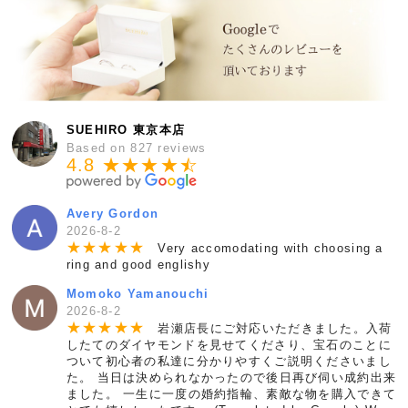
SUEHIRO 東京本店
Based on 827 reviews
4.8 ★★★★
★
☆
Avery Gordon
2026-8-2
★
★
★
★
★
Very accomodating with choosing a
ring and good englishy
Momoko Yamanouchi
2026-8-2
★
★
★
★
★
岩瀬店長にご対応いただきました。入荷
したてのダイヤモンドを見せてくださり、宝石のことに
ついて初心者の私達に分かりやすくご説明くださいまし
た。 当日は決められなかったので後日再び伺い成約出来
ました。 一生に一度の婚約指輪、素敵な物を購入できて