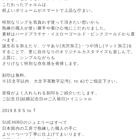
こだわったフォルムは
程よいボリュームがスマートで上品な佇まい。
特別なリングを気負わず使って頂きたい想いから
熟練の職人が使い勝手や着け心地にこだわりました。
素材はハードプラチナ・イエローゴールド・ピンクゴールドから選
べます。
誕生石を加えたり、ツヤあり(光沢加工)・つや消し(マット加工)を
することで、更に自分なりのオリジナルカスタマイズも楽しんで。
上質に、シンプルながらも
さりげなく特別な存在感を発揮します。
刻印は無料。
※15文字以内、大文字英数字記号(. to &)でご指定下さい。
皆様がよく入れられる刻印をご紹介いたします。
ご記念日(結婚記念日orご入籍日)+イニシャル
2019.8.8 S to T
SUEHIROのジュエリーはすべて
日本国内の工房で熟練した職人の手に
より一つ一つ丁寧に仕上げてまいります。