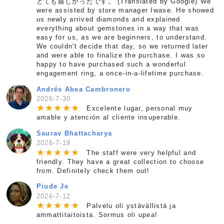
とても嬉しかったです。 (Translated by Google) We
were assisted by store manager Iwase. He showed
us newly arrived diamonds and explained
everything about gemstones in a way that was
easy for us, as we are beginners, to understand.
We couldn't decide that day, so we returned later
and were able to finalize the purchase. I was so
happy to have purchased such a wonderful
engagement ring, a once-in-a-lifetime purchase.
Andrés Abea Cambronero
2026-7-30
★
★
★
★
★
Excelente lugar, personal muy
amable y atención al cliente insuperable.
Saurav Bhattacharya
2026-7-19
★
★
★
★
★
The staff were very helpful and
friendly. They have a great collection to choose
from. Definitely check them out!
Piude Je
2026-7-12
★
★
★
★
★
Palvelu oli ystävällistä ja
ammattitaitoista. Sormus oli upea!