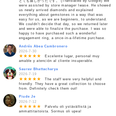
とても嬉しかったです。 (Translated by Google) We
were assisted by store manager Iwase. He showed
us newly arrived diamonds and explained
everything about gemstones in a way that was
easy for us, as we are beginners, to understand.
We couldn't decide that day, so we returned later
and were able to finalize the purchase. I was so
happy to have purchased such a wonderful
engagement ring, a once-in-a-lifetime purchase.
Andrés Abea Cambronero
2026-7-30
★
★
★
★
★
Excelente lugar, personal muy
amable y atención al cliente insuperable.
Saurav Bhattacharya
2026-7-19
★
★
★
★
★
The staff were very helpful and
friendly. They have a great collection to choose
from. Definitely check them out!
Piude Je
2026-7-12
★
★
★
★
★
Palvelu oli ystävällistä ja
ammattitaitoista. Sormus oli upea!