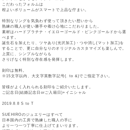
こだわったフォルムは
程よいボリュームがスマートで上品な佇まい。
特別なリングを気負わず使って頂きたい想いから
熟練の職人が使い勝手や着け心地にこだわりました。
素材はハードプラチナ・イエローゴールド・ピンクゴールドから選
べます。
誕生石を加えたり、ツヤあり(光沢加工)・つや消し(マット加工)を
することで、更に自分なりのオリジナルカスタマイズも楽しんで。
上質に、シンプルながらも
さりげなく特別な存在感を発揮します。
刻印は無料。
※15文字以内、大文字英数字記号(. to &)でご指定下さい。
皆様がよく入れられる刻印をご紹介いたします。
ご記念日(結婚記念日orご入籍日)+イニシャル
2019.8.8 S to T
SUEHIROのジュエリーはすべて
日本国内の工房で熟練した職人の手に
より一つ一つ丁寧に仕上げてまいります。