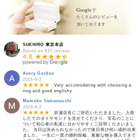
SUEHIRO 東京本店
Based on 827 reviews
4.8 ★★★★
★
☆
Avery Gordon
2026-8-2
★
★
★
★
★
Very accomodating with choosing a
ring and good englishy
Momoko Yamanouchi
2026-8-2
★
★
★
★
★
岩瀬店長にご対応いただきました。入荷
したてのダイヤモンドを見せてくださり、宝石のことに
ついて初心者の私達に分かりやすくご説明くださいまし
た。 当日は決められなかったので後日再び伺い成約出来
ました。 一生に一度の婚約指輪、素敵な物を購入できて