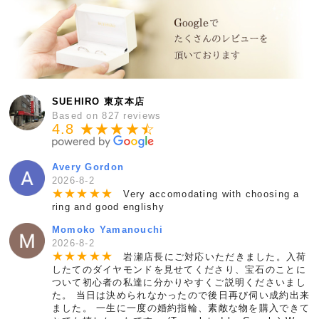
SUEHIRO 東京本店
Based on 827 reviews
4.8 ★★★★
★
☆
Avery Gordon
2026-8-2
★
★
★
★
★
Very accomodating with choosing a
ring and good englishy
Momoko Yamanouchi
2026-8-2
★
★
★
★
★
岩瀬店長にご対応いただきました。入荷
したてのダイヤモンドを見せてくださり、宝石のことに
ついて初心者の私達に分かりやすくご説明くださいまし
た。 当日は決められなかったので後日再び伺い成約出来
ました。 一生に一度の婚約指輪、素敵な物を購入できて