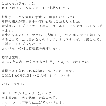
こだわったフォルムは
程よいボリュームがスマートで上品な佇まい。
特別なリングを気負わず使って頂きたい想いから
熟練の職人が使い勝手や着け心地にこだわりました。
素材はハードプラチナ・イエローゴールド・ピンクゴールドから選
べます。
誕生石を加えたり、ツヤあり(光沢加工)・つや消し(マット加工)を
することで、更に自分なりのオリジナルカスタマイズも楽しんで。
上質に、シンプルながらも
さりげなく特別な存在感を発揮します。
刻印は無料。
※15文字以内、大文字英数字記号(. to &)でご指定下さい。
皆様がよく入れられる刻印をご紹介いたします。
ご記念日(結婚記念日orご入籍日)+イニシャル
2019.8.8 S to T
SUEHIROのジュエリーはすべて
日本国内の工房で熟練した職人の手に
より一つ一つ丁寧に仕上げてまいります。