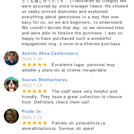
とても嬉しかったです。 (Translated by Google) We
were assisted by store manager Iwase. He showed
us newly arrived diamonds and explained
everything about gemstones in a way that was
easy for us, as we are beginners, to understand.
We couldn't decide that day, so we returned later
and were able to finalize the purchase. I was so
happy to have purchased such a wonderful
engagement ring, a once-in-a-lifetime purchase.
Andrés Abea Cambronero
2026-7-30
★
★
★
★
★
Excelente lugar, personal muy
amable y atención al cliente insuperable.
Saurav Bhattacharya
2026-7-19
★
★
★
★
★
The staff were very helpful and
friendly. They have a great collection to choose
from. Definitely check them out!
Piude Je
2026-7-12
★
★
★
★
★
Palvelu oli ystävällistä ja
ammattitaitoista. Sormus oli upea!