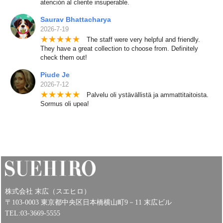
atención al cliente insuperable.
Saurav Bhattacharya
2026-7-19
★
★
★
★
★
The staff were very helpful and friendly.
They have a great collection to choose from. Definitely
check them out!
Piude Je
2026-7-12
★
★
★
★
★
Palvelu oli ystävällistä ja ammattitaitoista.
Sormus oli upea!
株式会社 末広（スエヒロ）
〒103-0003 東京都中央区日本橋横山町9－11 末広ビル
TEL:03-3669-5555