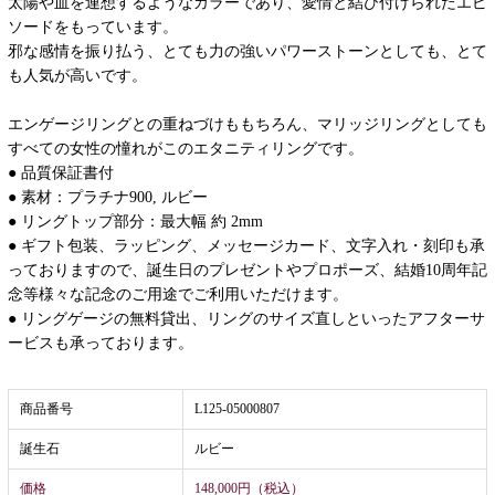
太陽や血を連想するようなカラーであり、愛情と結び付けられたエピ
ソードをもっています。
邪な感情を振り払う、とても力の強いパワーストーンとしても、とて
も人気が高いです。
エンゲージリングとの重ねづけももちろん、マリッジリングとしても
すべての女性の憧れがこのエタニティリングです。
● 品質保証書付
● 素材：プラチナ900, ルビー
● リングトップ部分：最大幅 約 2mm
● ギフト包装、ラッピング、メッセージカード、文字入れ・刻印も承
っておりますので、誕生日のプレゼントやプロポーズ、結婚10周年記
念等様々な記念のご用途でご利用いただけます。
● リングゲージの無料貸出、リングのサイズ直しといったアフターサ
ービスも承っております。
商品番号
L125-05000807
誕生石
ルビー
価格
148,000円（税込）