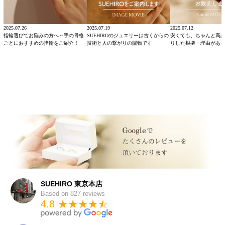
2025.07.26
2025.07.19
2025.07.12
指輪選びでお悩みの方へ～手の骨格
SUEHIROのジュエリーは古くからの
安くても、ちゃんと高
ごとにおすすめの指輪をご紹介！
技術と人の繋がりの賜物です
りした根拠・理由があ
SUEHIRO 東京本店
Based on 827 reviews
4.8 ★★★★
★
☆