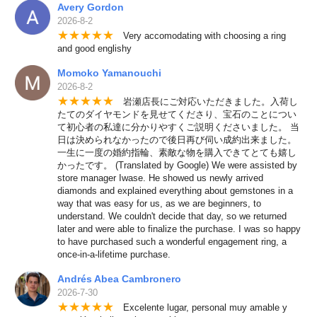
Avery Gordon
2026-8-2
★
★
★
★
★
Very accomodating with choosing a ring
and good englishy
Momoko Yamanouchi
2026-8-2
★
★
★
★
★
岩瀬店長にご対応いただきました。入荷し
たてのダイヤモンドを見せてくださり、宝石のことについ
て初心者の私達に分かりやすくご説明くださいました。 当
日は決められなかったので後日再び伺い成約出来ました。
一生に一度の婚約指輪、素敵な物を購入できてとても嬉し
かったです。 (Translated by Google) We were assisted by
store manager Iwase. He showed us newly arrived
diamonds and explained everything about gemstones in a
way that was easy for us, as we are beginners, to
understand. We couldn't decide that day, so we returned
later and were able to finalize the purchase. I was so happy
to have purchased such a wonderful engagement ring, a
once-in-a-lifetime purchase.
Andrés Abea Cambronero
2026-7-30
★
★
★
★
★
Excelente lugar, personal muy amable y