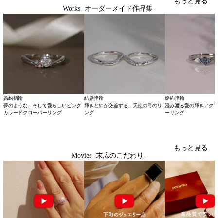
もっと見る
Works -オーダーメイド作品集-
婚約指輪
結婚指輪
婚約指輪
夢のような、そして愛らしいピンク
輝きと絆が交差する、天使の弓のリ
澄み渡る愛の輝きアク
カラードクローバーリング
ング
ーリング
もっと見る
Movies -末広のこだわり-