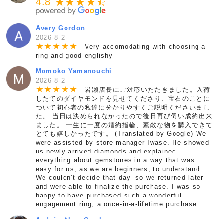
4.8 ★★★★
★
☆
Avery Gordon
2026-8-2
★
★
★
★
★
Very accomodating with choosing a
ring and good englishy
Momoko Yamanouchi
2026-8-2
★
★
★
★
★
岩瀬店長にご対応いただきました。入荷
したてのダイヤモンドを見せてくださり、宝石のことに
ついて初心者の私達に分かりやすくご説明くださいまし
た。 当日は決められなかったので後日再び伺い成約出来
ました。 一生に一度の婚約指輪、素敵な物を購入できて
とても嬉しかったです。 (Translated by Google) We
were assisted by store manager Iwase. He showed
us newly arrived diamonds and explained
everything about gemstones in a way that was
easy for us, as we are beginners, to understand.
We couldn't decide that day, so we returned later
and were able to finalize the purchase. I was so
happy to have purchased such a wonderful
engagement ring, a once-in-a-lifetime purchase.