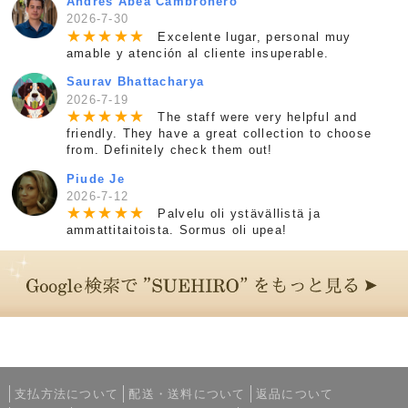
Andrés Abea Cambronero
2026-7-30
★
★
★
★
★
Excelente lugar, personal muy
amable y atención al cliente insuperable.
Saurav Bhattacharya
2026-7-19
★
★
★
★
★
The staff were very helpful and
friendly. They have a great collection to choose
from. Definitely check them out!
Piude Je
2026-7-12
★
★
★
★
★
Palvelu oli ystävällistä ja
ammattitaitoista. Sormus oli upea!
支払方法について
配送・送料について
返品について